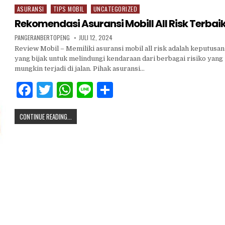
b
r
A
ASURANSI
TIPS MOBIL
UNCATEGORIZED
Posted
in
o
p
Rekomendasi Asuransi Mobill All Risk Terbai
o
p
PANGERANBERTOPENG
JULI 12, 2024
Review Mobil – Memiliki asuransi mobil all risk adalah keputusan
k
yang bijak untuk melindungi kendaraan dari berbagai risiko yang
mungkin terjadi di jalan. Pihak asuransi…
F
T
W
Li
S
a
w
h
n
h
CONTINUE READING...
c
it
at
e
ar
e
te
s
e
b
r
A
o
p
o
p
k