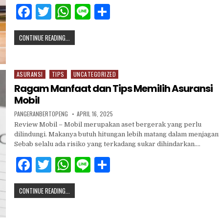
F
T
W
Li
S
a
w
h
n
h
CONTINUE READING...
c
it
at
e
ar
e
te
s
e
b
r
A
ASURANSI
TIPS
UNCATEGORIZED
Posted
in
o
p
Ragam Manfaat dan Tips Memilih Asuransi
Mobil
o
p
PANGERANBERTOPENG
APRIL 16, 2025
k
Review Mobil – Mobil merupakan aset bergerak yang perlu
dilindungi. Makanya butuh hitungan lebih matang dalam menjagan
Sebab selalu ada risiko yang terkadang sukar dihindarkan….
F
T
W
Li
S
a
w
h
n
h
CONTINUE READING...
c
it
at
e
ar
e
te
s
e