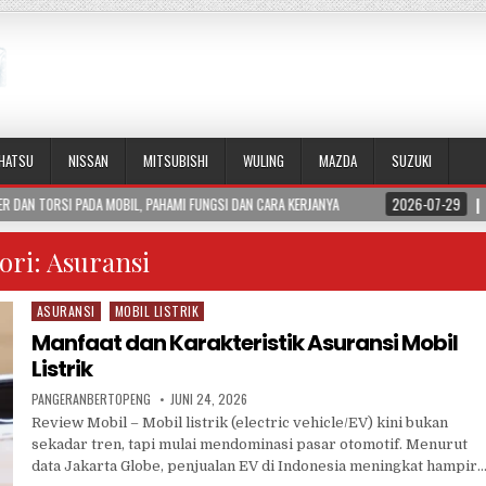
IHATSU
NISSAN
MITSUBISHI
WULING
MAZDA
SUZUKI
, PAHAMI FUNGSI DAN CARA KERJANYA
2026-07-29
APA ITU BLIND SPOT M
ori:
Asuransi
ASURANSI
MOBIL LISTRIK
Posted
in
Manfaat dan Karakteristik Asuransi Mobil
Listrik
PANGERANBERTOPENG
JUNI 24, 2026
Review Mobil – Mobil listrik (electric vehicle/EV) kini bukan
sekadar tren, tapi mulai mendominasi pasar otomotif. Menurut
data Jakarta Globe, penjualan EV di Indonesia meningkat hampir