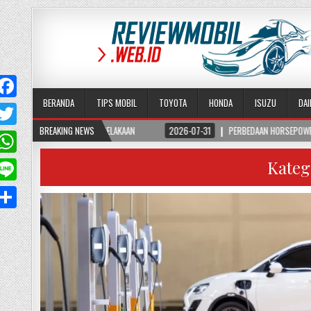
BERANDA
TIPS MOBIL
TOYOTA
HONDA
ISUZU
DA
KO KECELAKAAN
BREAKING NEWS
2026-07-31
PERBEDAAN HORSEPOWER DAN TORSI PADA MOBIL
T
w
Kateg
W
A
p