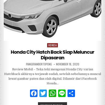
k
HONDA
Posted
in
Honda City Hatch Back Siap Meluncur
Dipasaran
PANGERANBERTOPENG
NOVEMBER 18, 2020
Review Mobil – Teka teki mengenai Honda City varian
Hatchback akhirnya terjawab sudah, setelah sebelumnya muncul
lewat gambar paten dan olah digital. Dilansir dari Facebook
Honda…
F
T
W
Li
S
a
w
h
n
h