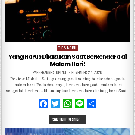
TIPS MOBIL
Posted
in
Yang Harus Dilakukan Saat Berkendara di
Malam Hari!
PANGERANBERTOPENG
NOVEMBER 27, 2020
Review Mobil – Setiap orang pasti sering berkendara pada
malam hari. Pada dasarnya, berkendara pada malam hari
sangatlah berbeda dibandingkan berkendara di siang hari. Saat…
F
T
W
Li
S
a
w
h
n
h
CONTINUE READING...
c
it
at
e
ar
e
te
s
e