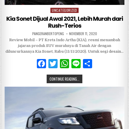
UNCATEGORIZED
Posted
in
Kia Sonet Dijual Awal 2021, Lebih Murah dari
Rush-Terios
PANGERANBERTOPENG
NOVEMBER 11, 2020
Review Mobil – PT Kreta Indo Artha (KIA), resmi menambah
jajaran produk SUV murahnya di Tanah Air dengan
diluncurkannya Kia Sonet, Rabu (11/11/2020). Untuk segi desain…
F
T
W
Li
S
a
w
h
n
h
CONTINUE READING...
c
it
at
e
ar
e
te
s
e
b
r
A
o
p
o
p
k