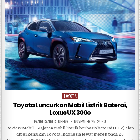
b
r
A
o
p
o
p
k
TOYOTA
Posted
in
Toyota Luncurkan Mobil Listrik Baterai,
Lexus UX 300e
PANGERANBERTOPENG
NOVEMBER 25, 2020
Review Mobil – Jajaran mobil listrik berbasis baterai (BEV) siap
diperkenalkan Toyota Indonesia lewat merek pada 25