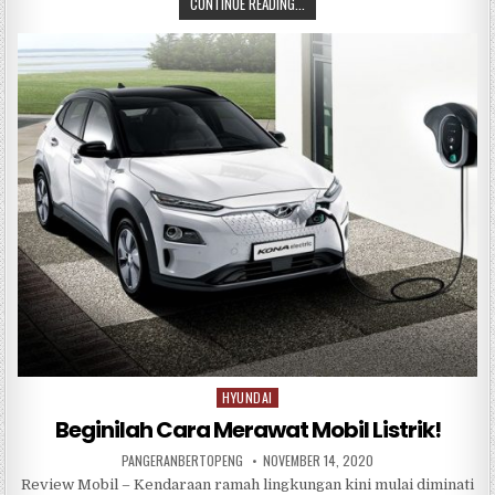
CONTINUE READING...
c
it
at
e
ar
e
te
s
e
b
r
A
o
p
o
p
k
HYUNDAI
Posted
in
Beginilah Cara Merawat Mobil Listrik!
PANGERANBERTOPENG
NOVEMBER 14, 2020
Review Mobil – Kendaraan ramah lingkungan kini mulai diminati