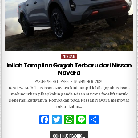
NISSAN
Posted
in
Inilah Tampilan Gagah Terbaru dari Nissan
Navara
PANGERANBERTOPENG
NOVEMBER 6, 2020
Review Mobil – Nissan Navara kini tampil lebih gagah. Nissan
meluncurkan pikapkabin ganda Nisan Navara facelift untuk
generasi ketiganya. Rombakan pada Nissan Navara membuat
pikap kabin…
F
T
W
Li
S
a
w
h
n
h
CONTINUE READING...