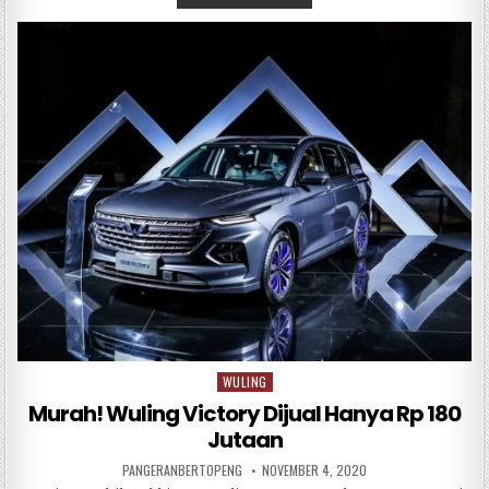
c
it
at
e
ar
e
te
s
e
b
r
A
o
p
o
p
k
WULING
Posted
in
Murah! Wuling Victory Dijual Hanya Rp 180
Jutaan
PANGERANBERTOPENG
NOVEMBER 4, 2020