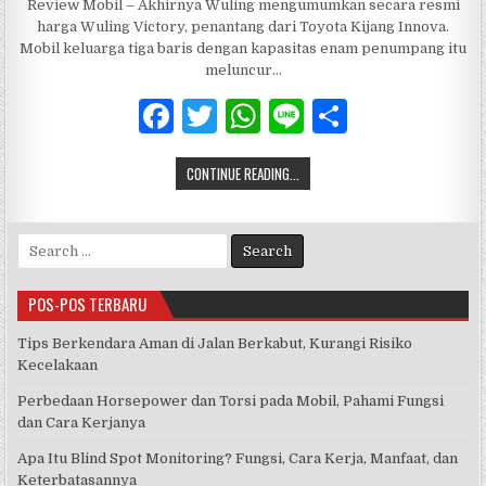
Review Mobil – Akhirnya Wuling mengumumkan secara resmi
harga Wuling Victory, penantang dari Toyota Kijang Innova.
Mobil keluarga tiga baris dengan kapasitas enam penumpang itu
meluncur…
F
T
W
Li
S
a
w
h
n
h
CONTINUE READING...
c
it
at
e
ar
e
te
s
e
Search
b
r
A
for:
o
p
POS-POS TERBARU
o
p
Tips Berkendara Aman di Jalan Berkabut, Kurangi Risiko
k
Kecelakaan
Perbedaan Horsepower dan Torsi pada Mobil, Pahami Fungsi
dan Cara Kerjanya
Apa Itu Blind Spot Monitoring? Fungsi, Cara Kerja, Manfaat, dan
Keterbatasannya