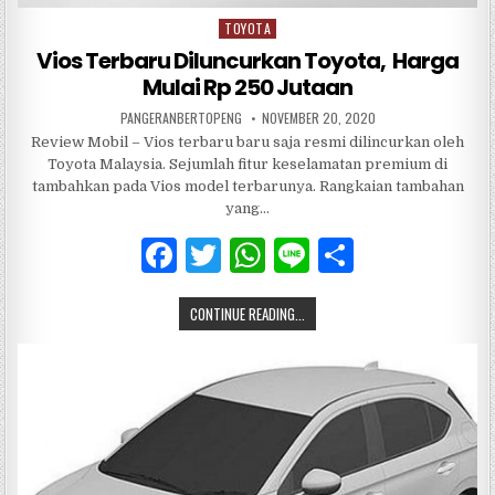
TOYOTA
Posted
in
Vios Terbaru Diluncurkan Toyota, Harga
Mulai Rp 250 Jutaan
PANGERANBERTOPENG
NOVEMBER 20, 2020
Review Mobil – Vios terbaru baru saja resmi dilincurkan oleh
Toyota Malaysia. Sejumlah fitur keselamatan premium di
tambahkan pada Vios model terbarunya. Rangkaian tambahan
yang…
F
T
W
Li
S
a
w
h
n
h
CONTINUE READING...
c
it
at
e
ar
e
te
s
e
b
r
A
o
p
o
p