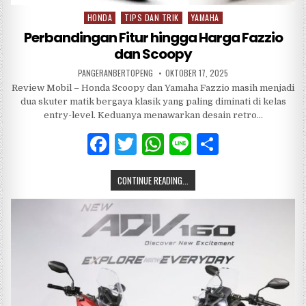
HONDA
TIPS DAN TRIK
YAMAHA
Posted
in
Perbandingan Fitur hingga Harga Fazzio
dan Scoopy
PANGERANBERTOPENG
OKTOBER 17, 2025
Review Mobil – Honda Scoopy dan Yamaha Fazzio masih menjadi
dua skuter matik bergaya klasik yang paling diminati di kelas
entry-level. Keduanya menawarkan desain retro…
F
T
W
Li
S
a
w
h
n
h
CONTINUE READING...
c
it
at
e
ar
e
te
s
e
b
r
A
o
p
o
p
k