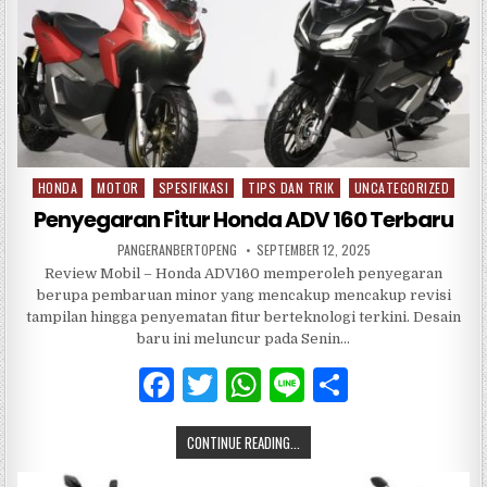
HONDA
MOTOR
SPESIFIKASI
TIPS DAN TRIK
UNCATEGORIZED
Posted
in
Penyegaran Fitur Honda ADV 160 Terbaru
PANGERANBERTOPENG
SEPTEMBER 12, 2025
Review Mobil – Honda ADV160 memperoleh penyegaran
berupa pembaruan minor yang mencakup mencakup revisi
tampilan hingga penyematan fitur berteknologi terkini. Desain
baru ini meluncur pada Senin…
F
T
W
Li
S
a
w
h
n
h
CONTINUE READING...
c
it
at
e
ar