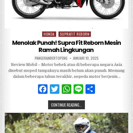
HONDA
SUPRAFIT REBORN
Posted
in
Menolak Punah! Supra Fit Reborn Mesin
Ramah Lingkungan
PANGERANBERTOPENG
JANUARI 10, 2025
Review Mobil – Motor bebek atau di beberapa negara Asia
disebut moped tampaknya masih belum akan punah. Memang
dalam beberapa tahun terakhir, sepeda motor berjenis…
F
T
W
Li
S
a
w
h
n
h
CONTINUE READING...
c
it
at
e
ar
e
te
s
e
b
r
A