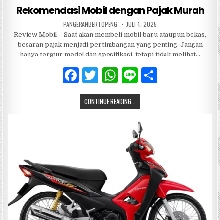
in
Rekomendasi Mobil dengan Pajak Murah
PANGERANBERTOPENG
JULI 4, 2025
Review Mobil – Saat akan membeli mobil baru ataupun bekas,
besaran pajak menjadi pertimbangan yang penting. Jangan
hanya tergiur model dan spesifikasi, tetapi tidak melihat…
F
T
W
Li
S
a
w
h
n
h
CONTINUE READING...
c
it
at
e
ar
e
te
s
e
b
r
A
o
p
o
p
k