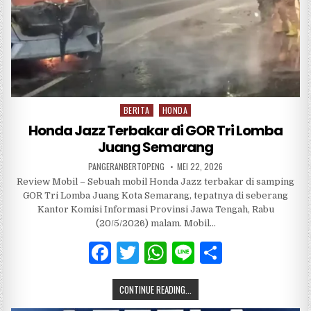
BERITA
HONDA
Posted
in
Honda Jazz Terbakar di GOR Tri Lomba
Juang Semarang
PANGERANBERTOPENG
MEI 22, 2026
Review Mobil – Sebuah mobil Honda Jazz terbakar di samping
GOR Tri Lomba Juang Kota Semarang, tepatnya di seberang
Kantor Komisi Informasi Provinsi Jawa Tengah, Rabu
(20/5/2026) malam. Mobil…
F
T
W
Li
S
a
w
h
n
h
CONTINUE READING...
c
it
at
e
ar