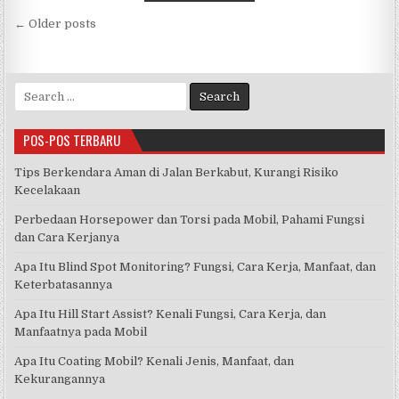
Navigasi
e
te
s
e
← Older posts
pos
b
r
A
o
p
Search
o
p
for:
k
POS-POS TERBARU
Tips Berkendara Aman di Jalan Berkabut, Kurangi Risiko
Kecelakaan
Perbedaan Horsepower dan Torsi pada Mobil, Pahami Fungsi
dan Cara Kerjanya
Apa Itu Blind Spot Monitoring? Fungsi, Cara Kerja, Manfaat, dan
Keterbatasannya
Apa Itu Hill Start Assist? Kenali Fungsi, Cara Kerja, dan
Manfaatnya pada Mobil
Apa Itu Coating Mobil? Kenali Jenis, Manfaat, dan
Kekurangannya