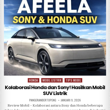
e
te
s
e
b
r
A
o
p
o
p
k
HONDA
MOBIL LISTRIK
TIPS MOBIL
Posted
in
Kolaborasi Honda dan Sony! Hasilkan Mobil
SUV Listrik
PANGERANBERTOPENG
JANUARI 9, 2026
Review Mobil – Kolaborasi antara Sony dan Honda beberapa