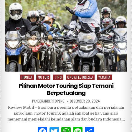
o
p
o
p
k
HONDA
MOTOR
TIPS
UNCATEGORIZED
YAMAHA
Posted
in
Pilihan Motor Touring Siap Temani
Berpetualang
PANGERANBERTOPENG
DESEMBER 20, 2024
Review Mobil – Bagi para pecinta petualangan dan perjalanan
jarak jauh, motor touring adalah sahabat setia yang siap
menemani menjelajahi keindahan alam dan budaya Indonesia….
F
T
W
Li
S