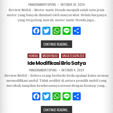
PANGERANBERTOPENG
OKTOBER 30, 2024
Review Mobil – Motor matic Honda menjadi salah satu jenis
motor yang banyak diminati oleh masyarakat. Selain harganya
yang tergolong murah, motor matic Honda juga…
F
T
W
Li
S
a
w
h
n
h
CONTINUE READING...
c
it
at
e
ar
e
te
s
e
HONDA
MODIFIKASI
UNCATEGORIZED
Posted
b
r
A
in
Ide Modifikasi Brio Satya
o
p
PANGERANBERTOPENG
OKTOBER 4, 2024
Review Mobil – Selera orang berbeda-beda apalagi kalau urusan
o
p
memodifikasi mobil. Tidak sedikit di antara pemilik mobil yang
k
merubah tampilan kendaraannya sesuai dengan konsep yang…
F
T
W
Li
S
a
w
h
n
h
CONTINUE READING...
c
it
at
e
ar