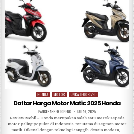
e
te
s
e
b
r
A
o
p
o
p
k
HONDA
MOTOR
UNCATEGORIZED
Posted
in
Daftar Harga Motor Matic 2025 Honda
PANGERANBERTOPENG
JULI 16, 2025
Review Mobil – Honda merupakan salah satu merek sepeda
motor paling populer di Indonesia, terutama di segmen motor
matik. Dikenal dengan teknologi canggih, desain modern,…