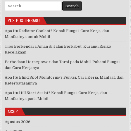
Search
b
r
A
for:
o
p
POS-POS TERBARU
o
p
Apa Itu Radiator Coolant? Kenali Fungsi, Cara Kerja, dan
k
Manfaatnya untuk Mobil
Tips Berkendara Aman di Jalan Berkabut, Kurangi Risiko
Kecelakaan
Perbedaan Horsepower dan Torsi pada Mobil, Pahami Fungsi
dan Cara Kerjanya
Apa Itu Blind Spot Monitoring? Fungsi, Cara Kerja, Manfaat, dan
Keterbatasannya
Apa Itu Hill Start Assist? Kenali Fungsi, Cara Kerja, dan
Manfaatnya pada Mobil
ARSIP
Agustus 2026