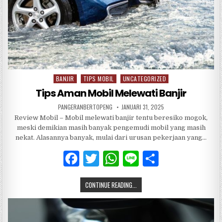
BANJIR
TIPS MOBIL
UNCATEGORIZED
Posted
in
Tips Aman Mobil Melewati Banjir
PANGERANBERTOPENG
JANUARI 31, 2025
Review Mobil – Mobil melewati banjir tentu beresiko mogok,
meski demikian masih banyak pengemudi mobil yang masih
nekat. Alasannya banyak, mulai dari urusan pekerjaan yang…
F
T
W
Li
S
a
w
h
n
h
CONTINUE READING...
c
it
at
e
ar
e
te
s
e
b
r
A