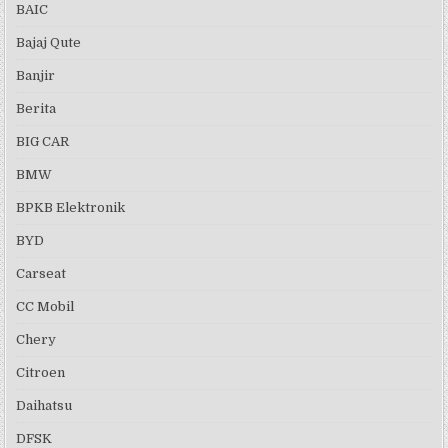
BAIC
Bajaj Qute
Banjir
Berita
BIG CAR
BMW
BPKB Elektronik
BYD
Carseat
CC Mobil
Chery
Citroen
Daihatsu
DFSK