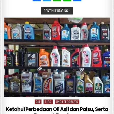
a
w
h
n
h
CONTINUE READING...
c
it
at
e
ar
e
te
s
e
b
r
A
o
p
o
p
k
OLI
TIPS
UNCATEGORIZED
Posted
in
Ketahui Perbedaan Oli Asli dan Palsu, Serta