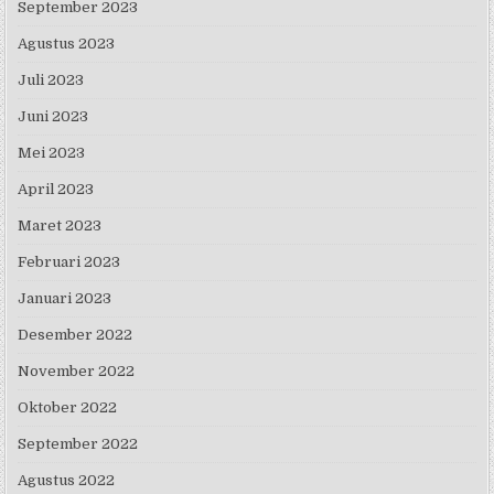
September 2023
Agustus 2023
Juli 2023
Juni 2023
Mei 2023
April 2023
Maret 2023
Februari 2023
Januari 2023
Desember 2022
November 2022
Oktober 2022
September 2022
Agustus 2022