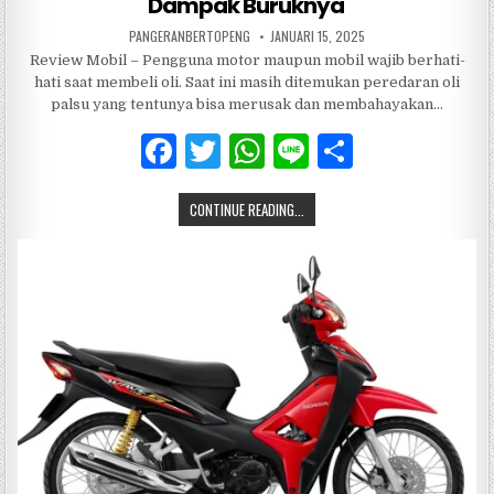
Dampak Buruknya
PANGERANBERTOPENG
JANUARI 15, 2025
Review Mobil – Pengguna motor maupun mobil wajib berhati-
hati saat membeli oli. Saat ini masih ditemukan peredaran oli
palsu yang tentunya bisa merusak dan membahayakan…
F
T
W
Li
S
a
w
h
n
h
CONTINUE READING...
c
it
at
e
ar
e
te
s
e
b
r
A
o
p
o
p
k