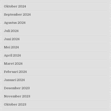
Oktober 2024
September 2024
Agustus 2024
Juli 2024
Juni 2024
Mei 2024
April 2024
Maret 2024
Februari 2024
Januari 2024
Desember 2023
November 2023
Oktober 2023