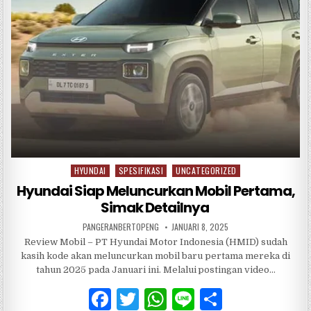
o
p
k
HYUNDAI
SPESIFIKASI
UNCATEGORIZED
Posted
in
Hyundai Siap Meluncurkan Mobil Pertama,
Simak Detailnya
PANGERANBERTOPENG
JANUARI 8, 2025
Review Mobil – PT Hyundai Motor Indonesia (HMID) sudah
kasih kode akan meluncurkan mobil baru pertama mereka di
tahun 2025 pada Januari ini. Melalui postingan video…
F
T
W
Li
S