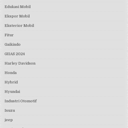
Edukasi Mobil
Ekspor Mobil
Eksterior Mobil
Fitur
Gaikindo
GIIAS 2024
Harley Davidson
Honda
Hybrid
Hyundai
Industri Otomotif
Isuzu
jeep