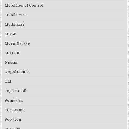
Mobil Remot Control
Mobil Retro
Modifikasi
MOGE
Moris Garage
MOTOR
Nissan
Nopol Cantik
OLI
Pajak Mobil
Penjualan
Perawatan
Polytron
Porsche