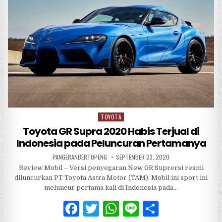
o
p
o
p
k
TOYOTA
Posted
in
Toyota GR Supra 2020 Habis Terjual di
Indonesia pada Peluncuran Pertamanya
PANGERANBERTOPENG
SEPTEMBER 23, 2020
Review Mobil – Versi penyegaran New GR Suprersi resmi
diluncurkan PT Toyota Astra Motor (TAM). Mobil ini sport ini
meluncur pertama kali di Indonesia pada…
F
T
W
Li
S