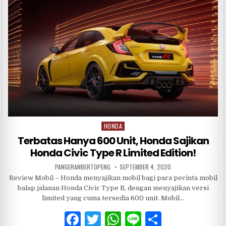
e
te
s
e
b
r
A
o
p
o
p
k
HONDA
Posted
in
Terbatas Hanya 600 Unit, Honda Sajikan
Honda Civic Type R Limited Edition!
PANGERANBERTOPENG
SEPTEMBER 4, 2020
Review Mobil – Honda menyajikan mobil bagi para pecinta mobil
balap jalanan Honda Civic Type R, dengan menyajikan versi
limited yang cuma tersedia 600 unit. Mobil…
F
T
W
Li
S