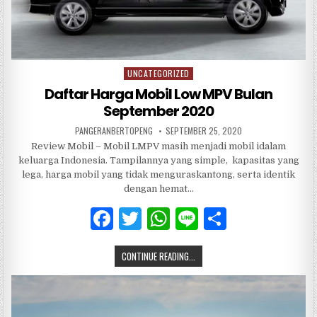
UNCATEGORIZED
Posted
in
Daftar Harga Mobil Low MPV Bulan
September 2020
PANGERANBERTOPENG
SEPTEMBER 25, 2020
Review Mobil – Mobil LMPV masih menjadi mobil idalam
keluarga Indonesia. Tampilannya yang simple, kapasitas yang
lega, harga mobil yang tidak menguraskantong, serta identik
dengan hemat…
F
T
W
Li
S
a
w
h
n
h
CONTINUE READING...
c
it
at
e
ar
e
te
s
e
b
r
A