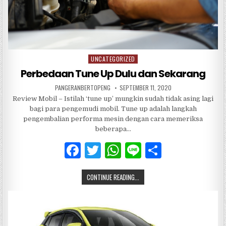
UNCATEGORIZED
Posted
in
Perbedaan Tune Up Dulu dan Sekarang
PANGERANBERTOPENG
SEPTEMBER 11, 2020
Review Mobil – Istilah ‘tune up’ mungkin sudah tidak asing lagi
bagi para pengemudi mobil. Tune up adalah langkah
pengembalian performa mesin dengan cara memeriksa
beberapa…
F
T
W
Li
S
a
w
h
n
h
CONTINUE READING...
c
it
at
e
ar
e
te
s
e
b
r
A