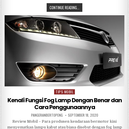
a
w
h
n
h
CONTINUE READING...
c
it
at
e
ar
e
te
s
e
b
r
A
o
p
o
p
k
TIPS MOBIL
Posted
in
Kenali Fungsi Fog Lamp Dengan Benar dan
Cara Penggunaannya
PANGERANBERTOPENG
SEPTEMBER 18, 2020
Review Mobil – Para produsen kendaraan bermotor kini
menyematkan lampu kabut atau biasa disebut dengan fog lamp