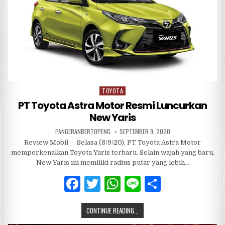
o
p
o
p
k
TOYOTA
Posted
in
PT Toyota Astra Motor Resmi Luncurkan
New Yaris
PANGERANBERTOPENG
SEPTEMBER 9, 2020
Review Mobil – Selasa (8/9/20), PT Toyota Astra Motor
memperkenalkan Toyota Yaris terbaru. Selain wajah yang baru,
New Yaris ini memiliki radius putar yang lebih…
F
T
W
Li
S
a
w
h
n
h
CONTINUE READING...
c
it
at
e
ar