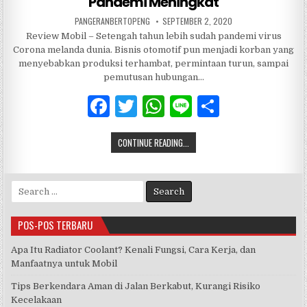
Pandemi Meningkat
PANGERANBERTOPENG
SEPTEMBER 2, 2020
Review Mobil – Setengah tahun lebih sudah pandemi virus
Corona melanda dunia. Bisnis otomotif pun menjadi korban yang
menyebabkan produksi terhambat, permintaan turun, sampai
pemutusan hubungan…
F
T
W
Li
S
a
w
h
n
h
CONTINUE READING...
c
it
at
e
ar
e
te
s
e
Search
b
r
A
for:
o
p
POS-POS TERBARU
o
p
Apa Itu Radiator Coolant? Kenali Fungsi, Cara Kerja, dan
k
Manfaatnya untuk Mobil
Tips Berkendara Aman di Jalan Berkabut, Kurangi Risiko
Kecelakaan