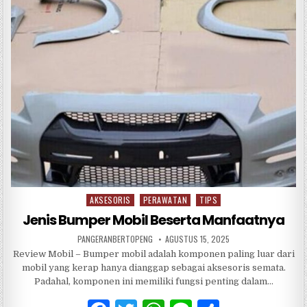
b
r
A
o
p
o
p
k
AKSESORIS
PERAWATAN
TIPS
Posted
in
Jenis Bumper Mobil Beserta Manfaatnya
PANGERANBERTOPENG
AGUSTUS 15, 2025
Review Mobil – Bumper mobil adalah komponen paling luar dari
mobil yang kerap hanya dianggap sebagai aksesoris semata.
Padahal, komponen ini memiliki fungsi penting dalam…