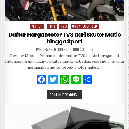
MOTOR
TIPS
TVS
UNCATEGORIZED
Posted
in
Daftar Harga Motor TVS dari Skuter Matic
hingga Sport
PANGERANBERTOPENG
JUNI 20, 2025
Review Mobil – Pilihan model motor TVS makin beragam di
Indonesia. Bukan hanya skuter matik, pabrikan asal India itu juga
menjajakan motor bebek, motor naked…
F
T
W
Li
S
a
w
h
n
h
CONTINUE READING...
c
it
at
e
ar
e
te
s
e
b
r
A
o
p