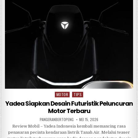
b
r
A
o
p
o
p
k
MOTOR
TIPS
Posted
in
Yadea Siapkan Desain Futuristik Peluncuran
Motor Terbaru
PANGERANBERTOPENG
MEI 15, 2026
Review Mobil – Yadea Indonesia kembali memancing rasa
penasaran pecinta kendaraan listrik Tanah Air. Melalui teaser