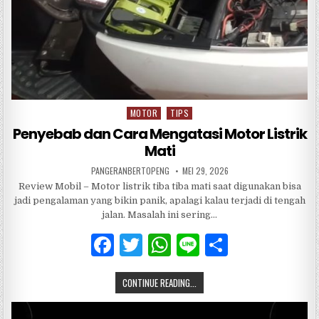
MOTOR
TIPS
Posted
in
Penyebab dan Cara Mengatasi Motor Listrik
Mati
PANGERANBERTOPENG
MEI 29, 2026
Review Mobil – Motor listrik tiba tiba mati saat digunakan bisa
jadi pengalaman yang bikin panik, apalagi kalau terjadi di tengah
jalan. Masalah ini sering…
F
T
W
Li
S
a
w
h
n
h
CONTINUE READING...
c
it
at
e
ar
e
te
s
e