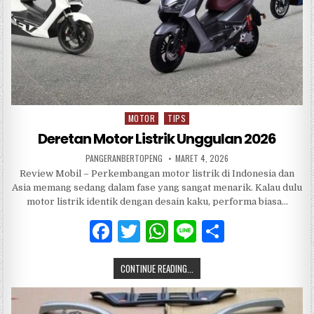
MOTOR
TIPS
Posted
in
Deretan Motor Listrik Unggulan 2026
PANGERANBERTOPENG
MARET 4, 2026
Review Mobil – Perkembangan motor listrik di Indonesia dan
Asia memang sedang dalam fase yang sangat menarik. Kalau dulu
motor listrik identik dengan desain kaku, performa biasa…
F
T
W
Li
S
a
w
h
n
h
CONTINUE READING...
c
it
at
e
ar
e
te
s
e