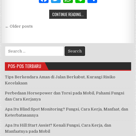
a
w
h
n
h
CONTINUE READING...
c
it
at
e
ar
Navigasi
e
te
s
e
← Older posts
pos
b
r
A
o
p
Search
o
p
for:
k
POS-POS TERBARU
Tips Berkendara Aman di Jalan Berkabut, Kurangi Risiko
Kecelakaan
Perbedaan Horsepower dan Torsi pada Mobil, Pahami Fungsi
dan Cara Kerjanya
Apa Itu Blind Spot Monitoring? Fungsi, Cara Kerja, Manfaat, dan
Keterbatasannya
Apa Itu Hill Start Assist? Kenali Fungsi, Cara Kerja, dan
Manfaatnya pada Mobil