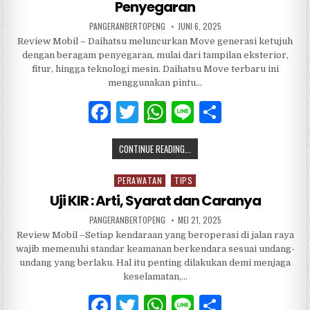
Penyegaran
PANGERANBERTOPENG
JUNI 6, 2025
Review Mobil – Daihatsu meluncurkan Move generasi ketujuh
dengan beragam penyegaran, mulai dari tampilan eksterior,
fitur, hingga teknologi mesin. Daihatsu Move terbaru ini
menggunakan pintu…
F
T
W
Li
S
a
w
h
n
h
CONTINUE READING...
c
it
at
e
ar
e
te
s
e
PERAWATAN
TIPS
Posted
b
r
A
in
Uji KIR : Arti, Syarat dan Caranya
o
p
PANGERANBERTOPENG
MEI 21, 2025
Review Mobil –Setiap kendaraan yang beroperasi di jalan raya
o
p
wajib memenuhi standar keamanan berkendara sesuai undang-
k
undang yang berlaku. Hal itu penting dilakukan demi menjaga
keselamatan,…
F
T
W
Li
S