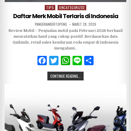
TIPS
UNCATEGORIZED
Posted
in
Daftar Merk Mobil Terlaris di Indonesia
PANGERANBERTOPENG
MARET 28, 2026
Review Mobil – Penjualan mobil pada Februari 2026 berhasil
mencatatkan hasil yang cukup positif. Berdasarkan data
Gaikindo, retail sales kendaraan roda empat di Indonesia
mengalami…
F
T
W
Li
S
a
w
h
n
h
CONTINUE READING...
c
it
at
e
ar
e
te
s
e
b
r
A
o
p
o
p
k