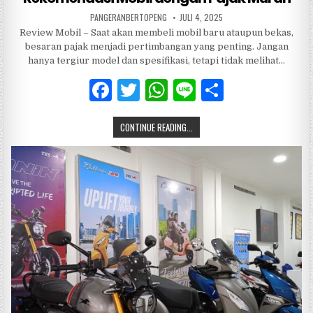
PANGERANBERTOPENG
JULI 4, 2025
Review Mobil – Saat akan membeli mobil baru ataupun bekas,
besaran pajak menjadi pertimbangan yang penting. Jangan
hanya tergiur model dan spesifikasi, tetapi tidak melihat…
F
T
W
Li
S
a
w
h
n
h
CONTINUE READING...
c
it
at
e
ar
e
te
s
e
b
r
A
o
p
o
p
k