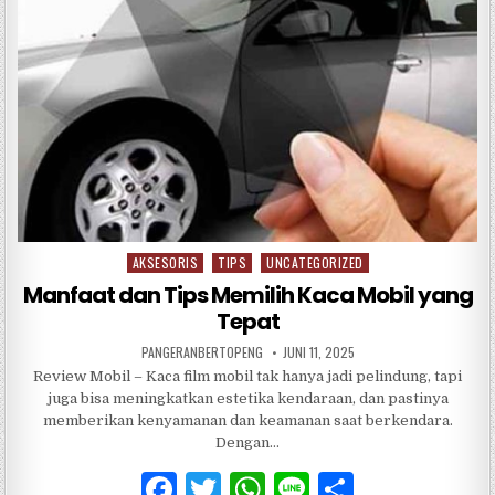
o
p
k
AKSESORIS
TIPS
UNCATEGORIZED
Posted
in
Manfaat dan Tips Memilih Kaca Mobil yang
Tepat
PANGERANBERTOPENG
JUNI 11, 2025
Review Mobil – Kaca film mobil tak hanya jadi pelindung, tapi
juga bisa meningkatkan estetika kendaraan, dan pastinya
memberikan kenyamanan dan keamanan saat berkendara.
Dengan…
F
T
W
Li
S