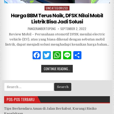
UNCATEGORIZED
Posted
in
Harga BBM Terus Naik, DFSK Nilai Mobil
Listrik Bisa Jadi Solusi
PANGERANBERTOPENG
SEPTEMBER 2, 2022
Review Mobil – Perusahaan otomotif DFSK menilai electric
vehicle (EV), atau yang biasa dikenal dengan sebutan mobil
listrik, dapat menjadi solusi menghadapi kenaikan harga bahan…
F
T
W
Li
S
a
w
h
n
h
CONTINUE READING...
c
it
at
e
ar
e
te
s
e
Search
b
r
A
for:
o
p
POS-POS TERBARU
o
p
Tips Berkendara Aman di Jalan Berkabut, Kurangi Risiko
k
Kecelakaan