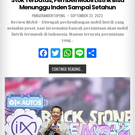
Stok Terbatas, Pembeli Mobil Listrik Bisa
Menunggu Inden Sampai Setahun
PANGERANBERTOPENG
SEPTEMBER 23, 2022
Review Mobil – Ditengah perkembangan mobil listrik yang
semakin pesat, saat ini semakin banyak permintaan akan mobil
listrik termasuk di Indonesia. Namun ternyata permintaan
yang…
F
T
W
Li
S
a
w
h
n
h
CONTINUE READING...
c
it
at
e
ar
e
te
s
e
b
r
A
o
p
o
p
k