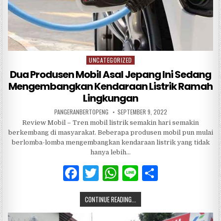
UNCATEGORIZED
Posted
in
Dua Produsen Mobil Asal Jepang Ini Sedang
Mengembangkan Kendaraan Listrik Ramah
Lingkungan
PANGERANBERTOPENG
SEPTEMBER 9, 2022
Review Mobil – Tren mobil listrik semakin hari semakin
berkembang di masyarakat. Beberapa produsen mobil pun mulai
berlomba-lomba mengembangkan kendaraan listrik yang tidak
hanya lebih…
F
T
W
Li
S
a
w
h
n
h
CONTINUE READING...
c
it
at
e
ar
e
te
s
e