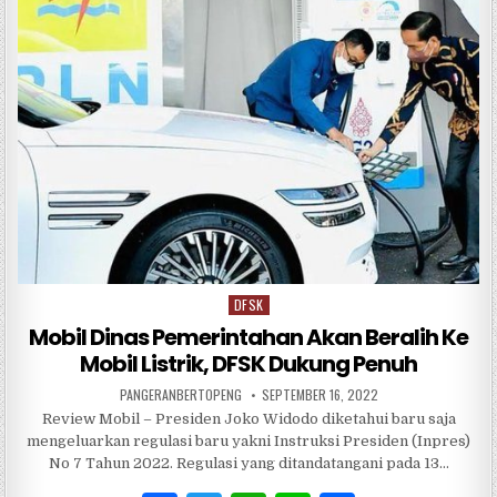
b
r
A
o
p
o
p
k
DFSK
Posted
in
Mobil Dinas Pemerintahan Akan Beralih Ke
Mobil Listrik, DFSK Dukung Penuh
PANGERANBERTOPENG
SEPTEMBER 16, 2022
Review Mobil – Presiden Joko Widodo diketahui baru saja
mengeluarkan regulasi baru yakni Instruksi Presiden (Inpres)
No 7 Tahun 2022. Regulasi yang ditandatangani pada 13…