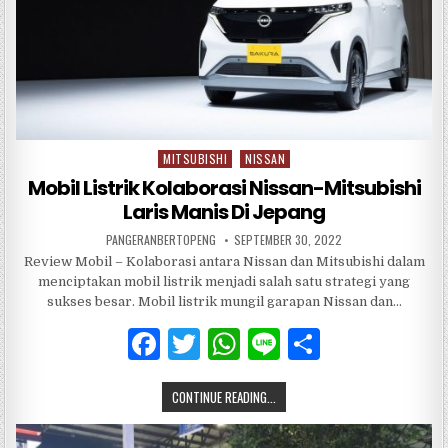
MITSUBISHI
NISSAN
Posted
in
Mobil Listrik Kolaborasi Nissan-Mitsubishi
Laris Manis Di Jepang
PANGERANBERTOPENG
SEPTEMBER 30, 2022
Review Mobil – Kolaborasi antara Nissan dan Mitsubishi dalam
menciptakan mobil listrik menjadi salah satu strategi yang
sukses besar. Mobil listrik mungil garapan Nissan dan…
F
T
W
Li
S
a
w
h
n
h
CONTINUE READING...
c
it
at
e
ar
e
te
s
e