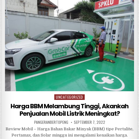
b
r
A
o
p
o
p
k
UNCATEGORIZED
Posted
in
Harga BBM Melambung Tinggi, Akankah
Penjualan Mobil Listrik Meningkat?
PANGERANBERTOPENG
SEPTEMBER 7, 2022
Review Mobil – Harga Bahan Bakar Minyak (BBM) tipe Pertalite,
Pertamax, dan Solar minggu ini mengalami kenaikan harga.