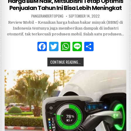
Harga BBM Naik, Mitsubishi Tetap Optimis
Penjualan Tahun Ini Bisa Lebih Meningkat
PANGERANBERTOPENG
SEPTEMBER 14, 2022
Review Mobil – Kenaikan harga bahan bakar minyak (BBM) di
Indonesia tentunya juga memberikan dampak di industri
otomotif, tak terkecuali produsen mobil. Salah satu produsen…
F
T
W
Li
S
a
w
h
n
h
CONTINUE READING...
c
it
at
e
ar
e
te
s
e
b
r
A
o
p
o
p
k