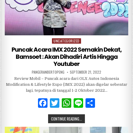
UNCATEGORIZED
Posted
in
Puncak Acara IMX 2022 Semakin Dekat,
Bamsoet : Akan Dihadiri Artis Hingga
Youtuber
PANGERANBERTOPENG
SEPTEMBER 21, 2022
Review Mobil – Puncak acara dari OLX Autos Indonesia
Modification & Lifestyle Expo (IMX 2022) akan digelar sebentar
lagi, tepatnya di tanggal 1-2 Oktober 2022…
F
T
W
Li
S
a
w
h
n
h
CONTINUE READING...
c
it
at
e
ar
e
te
s
e