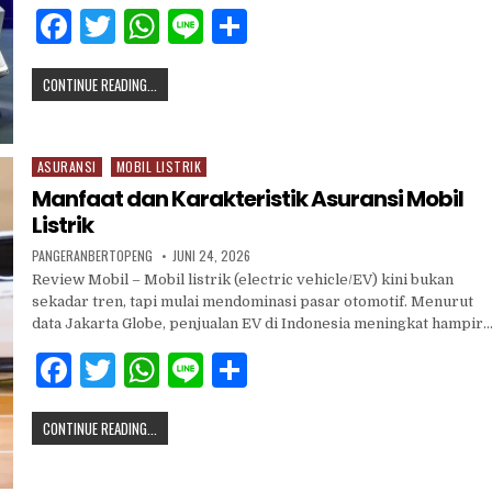
F
T
W
Li
S
a
w
h
n
h
CONTINUE READING...
c
it
at
e
ar
e
te
s
e
b
r
A
ASURANSI
MOBIL LISTRIK
Posted
in
o
p
Manfaat dan Karakteristik Asuransi Mobil
Listrik
o
p
PANGERANBERTOPENG
JUNI 24, 2026
k
Review Mobil – Mobil listrik (electric vehicle/EV) kini bukan
sekadar tren, tapi mulai mendominasi pasar otomotif. Menurut
data Jakarta Globe, penjualan EV di Indonesia meningkat hampir
F
T
W
Li
S
a
w
h
n
h
CONTINUE READING...
c
it
at
e
ar
e
te
s
e