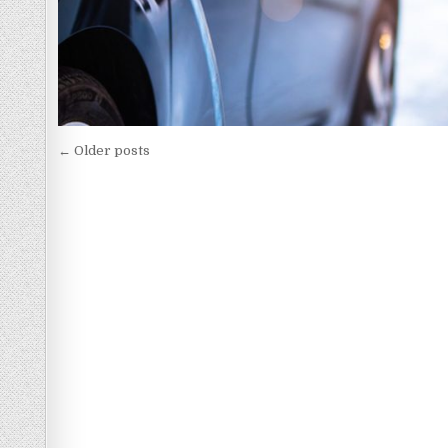
Navigasi
← Older posts
pos