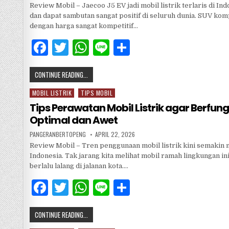
Review Mobil – Jaecoo J5 EV jadi mobil listrik terlaris di In
dan dapat sambutan sangat positif di seluruh dunia. SUV ko
dengan harga sangat kompetitif…
F
T
W
Li
S
a
w
h
n
h
CONTINUE READING...
c
it
at
e
ar
e
te
s
e
MOBIL LISTRIK
TIPS MOBIL
Posted
in
Tips Perawatan Mobil Listrik agar Berfung
b
r
A
Optimal dan Awet
o
p
PANGERANBERTOPENG
APRIL 22, 2026
o
p
Review Mobil – Tren penggunaan mobil listrik kini semakin m
Indonesia. Tak jarang kita melihat mobil ramah lingkungan in
k
berlalu lalang di jalanan kota….
F
T
W
Li
S
a
w
h
n
h
CONTINUE READING...
c
it
at
e
ar