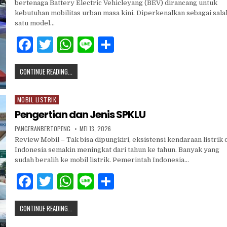
bertenaga Battery Electric Vehicleyang (BEV) dirancang untuk
kebutuhan mobilitas urban masa kini. Diperkenalkan sebagai sala
satu model…
F
T
W
Li
S
a
w
h
n
h
CONTINUE READING...
c
it
at
e
ar
e
te
s
e
MOBIL LISTRIK
Posted
b
r
A
in
Pengertian dan Jenis SPKLU
o
p
PANGERANBERTOPENG
MEI 13, 2026
o
p
Review Mobil – Tak bisa dipungkiri, eksistensi kendaraan listrik 
Indonesia semakin meningkat dari tahun ke tahun. Banyak yang
k
sudah beralih ke mobil listrik. Pemerintah Indonesia…
F
T
W
Li
S
a
w
h
n
h
CONTINUE READING...
c
it
at
e
ar