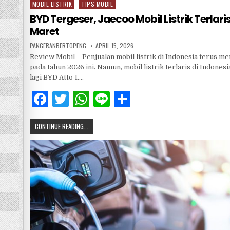
e
te
s
e
MOBIL LISTRIK
TIPS MOBIL
Posted
in
BYD Tergeser, Jaecoo Mobil Listrik Terlari
b
r
A
Maret
o
p
PANGERANBERTOPENG
APRIL 15, 2026
o
p
Review Mobil – Penjualan mobil listrik di Indonesia terus m
pada tahun 2026 ini. Namun, mobil listrik terlaris di Indones
k
lagi BYD Atto 1….
F
T
W
Li
S
a
w
h
n
h
CONTINUE READING...
c
it
at
e
ar
e
te
s
e
b
r
A
o
p
o
p
k