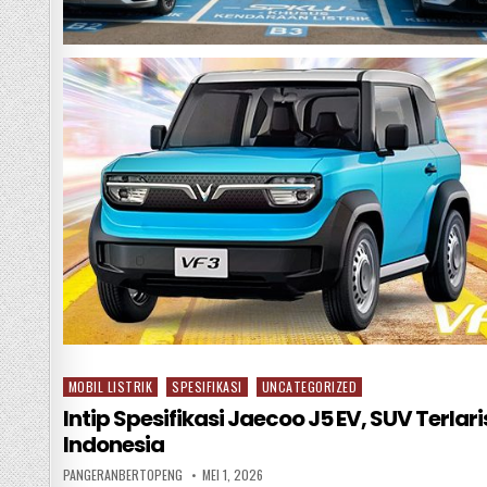
MOBIL LISTRIK
SPESIFIKASI
UNCATEGORIZED
Posted
in
Intip Spesifikasi Jaecoo J5 EV, SUV Terlari
Indonesia
PANGERANBERTOPENG
MEI 1, 2026