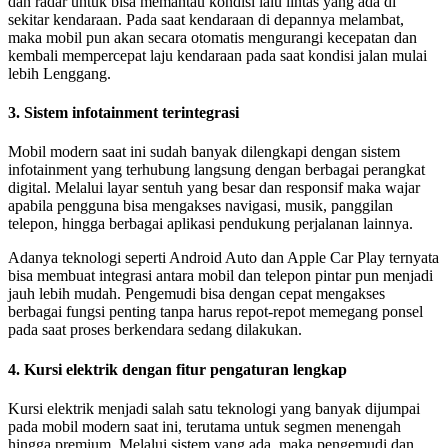
dan radar untuk bisa memantau kondisi lalu lintas yang ada di
sekitar kendaraan. Pada saat kendaraan di depannya melambat,
maka mobil pun akan secara otomatis mengurangi kecepatan dan
kembali mempercepat laju kendaraan pada saat kondisi jalan mulai
lebih Lenggang.
3. Sistem infotainment terintegrasi
Mobil modern saat ini sudah banyak dilengkapi dengan sistem
infotainment yang terhubung langsung dengan berbagai perangkat
digital. Melalui layar sentuh yang besar dan responsif maka wajar
apabila pengguna bisa mengakses navigasi, musik, panggilan
telepon, hingga berbagai aplikasi pendukung perjalanan lainnya.
Adanya teknologi seperti Android Auto dan Apple Car Play ternyata
bisa membuat integrasi antara mobil dan telepon pintar pun menjadi
jauh lebih mudah. Pengemudi bisa dengan cepat mengakses
berbagai fungsi penting tanpa harus repot-repot memegang ponsel
pada saat proses berkendara sedang dilakukan.
4. Kursi elektrik dengan fitur pengaturan lengkap
Kursi elektrik menjadi salah satu teknologi yang banyak dijumpai
pada mobil modern saat ini, terutama untuk segmen menengah
hingga premium. Melalui sistem yang ada, maka pengemudi dan