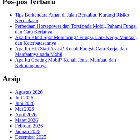
Pos-pos Terbaru
Tips Berkendara Aman di Jalan Berkabut, Kurangi Risiko
Kecelakaan
Perbedaan Horsepower dan Torsi pada Mobil, Pahami Fungsi
dan Cara Kerjanya
Apa Itu Blind Spot Monitoring? Fungsi, Cara Kerja, Manfaat,
dan Keterbatasannya
Apa Itu Hill Start Assist? Kenali Fungsi, Cara Kerja, dan
Manfaatnya pada Mobil
Apa Itu Coating Mobil? Kenali Jenis, Manfaat, dan
Kekurangannya
Arsip
Agustus 2026
Juli 2026
Juni 2026
Mei 2026
April 2026
Maret 2026
Februari 2026
Januari 2026
Desember 2025