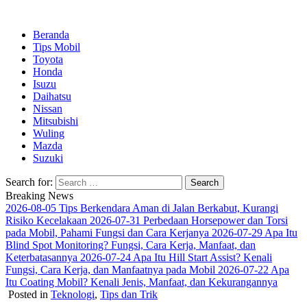
Beranda
Tips Mobil
Toyota
Honda
Isuzu
Daihatsu
Nissan
Mitsubishi
Wuling
Mazda
Suzuki
Search for:
Breaking News
2026-08-05
Tips Berkendara Aman di Jalan Berkabut, Kurangi
Risiko Kecelakaan
2026-07-31
Perbedaan Horsepower dan Torsi
pada Mobil, Pahami Fungsi dan Cara Kerjanya
2026-07-29
Apa Itu
Blind Spot Monitoring? Fungsi, Cara Kerja, Manfaat, dan
Keterbatasannya
2026-07-24
Apa Itu Hill Start Assist? Kenali
Fungsi, Cara Kerja, dan Manfaatnya pada Mobil
2026-07-22
Apa
Itu Coating Mobil? Kenali Jenis, Manfaat, dan Kekurangannya
Posted in
Teknologi
,
Tips dan Trik