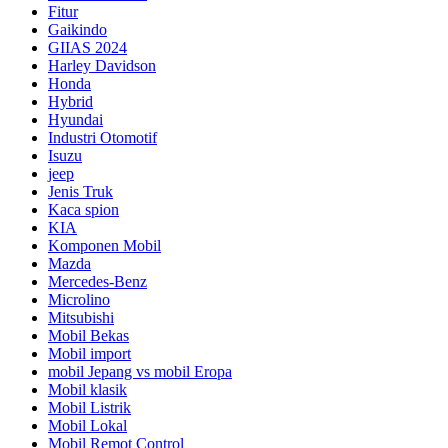
Fitur
Gaikindo
GIIAS 2024
Harley Davidson
Honda
Hybrid
Hyundai
Industri Otomotif
Isuzu
jeep
Jenis Truk
Kaca spion
KIA
Komponen Mobil
Mazda
Mercedes-Benz
Microlino
Mitsubishi
Mobil Bekas
Mobil import
mobil Jepang vs mobil Eropa
Mobil klasik
Mobil Listrik
Mobil Lokal
Mobil Remot Control