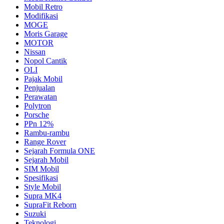
Mobil Retro
Modifikasi
MOGE
Moris Garage
MOTOR
Nissan
Nopol Cantik
OLI
Pajak Mobil
Penjualan
Perawatan
Polytron
Porsche
PPn 12%
Rambu-rambu
Range Rover
Sejarah Formula ONE
Sejarah Mobil
SIM Mobil
Spesifikasi
Style Mobil
Supra MK4
SupraFit Reborn
Suzuki
Teknologi