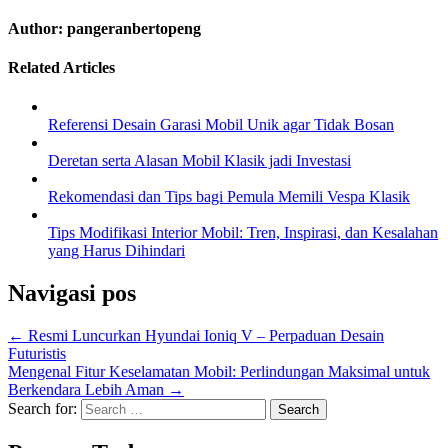
Author:
pangeranbertopeng
Related Articles
Referensi Desain Garasi Mobil Unik agar Tidak Bosan
Deretan serta Alasan Mobil Klasik jadi Investasi
Rekomendasi dan Tips bagi Pemula Memili Vespa Klasik
Tips Modifikasi Interior Mobil: Tren, Inspirasi, dan Kesalahan
yang Harus Dihindari
Navigasi pos
← Resmi Luncurkan Hyundai Ioniq V – Perpaduan Desain
Futuristis
Mengenal Fitur Keselamatan Mobil: Perlindungan Maksimal untuk
Berkendara Lebih Aman →
Search for: