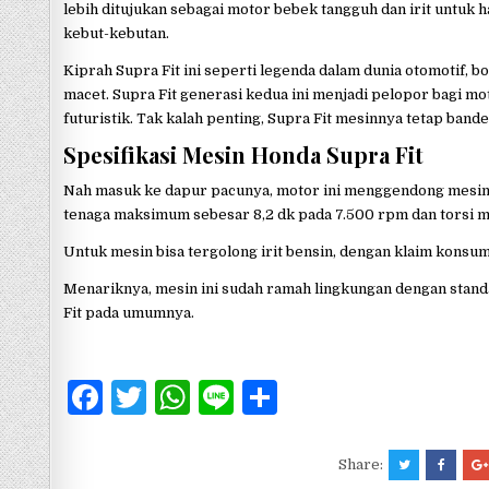
lebih ditujukan sebagai motor bebek tangguh dan irit untuk 
kebut-kebutan.
Kiprah Supra Fit ini seperti legenda dalam dunia otomotif, b
macet. Supra Fit generasi kedua ini menjadi pelopor bagi mo
futuristik. Tak kalah penting, Supra Fit mesinnya tetap bandel
Spesifikasi Mesin Honda Supra Fit
Nah masuk ke dapur pacunya, motor ini menggendong mesin 
tenaga maksimum sebesar 8,2 dk pada 7.500 rpm dan torsi
Untuk mesin bisa tergolong irit bensin, dengan klaim konsu
Menariknya, mesin ini sudah ramah lingkungan dengan stand
Fit pada umumnya.
F
T
W
Li
S
a
w
h
n
h
c
it
at
e
ar
Share: