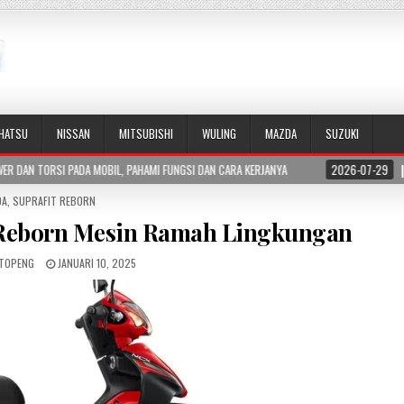
IHATSU
NISSAN
MITSUBISHI
WULING
MAZDA
SUZUKI
L, PAHAMI FUNGSI DAN CARA KERJANYA
2026-07-29
APA ITU BLIND SPOT 
ED
DA
,
SUPRAFIT REBORN
 Reborn Mesin Ramah Lingkungan
TOPENG
JANUARI 10, 2025