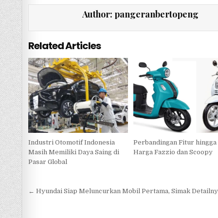
e
te
s
e
Author:
pangeranbertopeng
b
r
A
o
p
Related Articles
o
p
k
Industri Otomotif Indonesia
Perbandingan Fitur hingga
Masih Memiliki Daya Saing di
Harga Fazzio dan Scoopy
Pasar Global
Navigasi
← Hyundai Siap Meluncurkan Mobil Pertama, Simak Detailn
pos