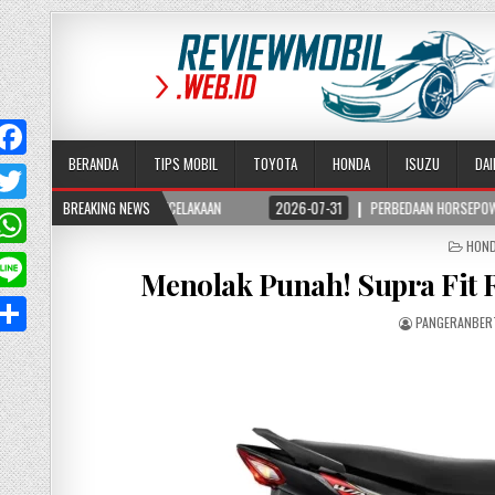
BERANDA
TIPS MOBIL
TOYOTA
HONDA
ISUZU
DA
IKO KECELAKAAN
BREAKING NEWS
2026-07-31
PERBEDAAN HORSEPOWER DAN TORSI PADA MOBI
T
POST
HON
w
W
IN
Menolak Punah! Supra Fit
PANGERANBER
A
p