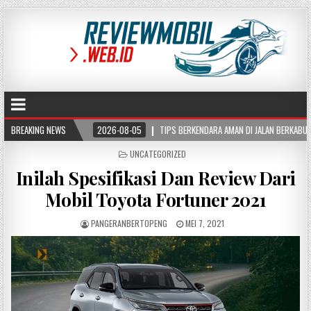
2026-08-05
BREAKING NEWS
TIPS BERKENDARA AMAN DI JALAN BERKABUT, KURANGI RISIKO KECELA
POSTED
UNCATEGORIZED
IN
Inilah Spesifikasi Dan Review Dari
Mobil Toyota Fortuner 2021
PANGERANBERTOPENG
MEI 7, 2021