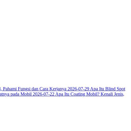
, Pahami Fungsi dan Cara Kerjanya
2026-07-29
Apa Itu Blind Spot
aatnya pada Mobil
2026-07-22
Apa Itu Coating Mobil? Kenali Jenis,