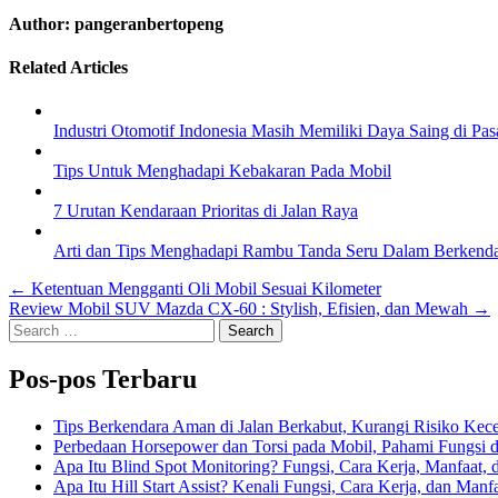
Author:
pangeranbertopeng
Related Articles
Industri Otomotif Indonesia Masih Memiliki Daya Saing di Pas
Tips Untuk Menghadapi Kebakaran Pada Mobil
7 Urutan Kendaraan Prioritas di Jalan Raya
Arti dan Tips Menghadapi Rambu Tanda Seru Dalam Berkend
Navigasi
← Ketentuan Mengganti Oli Mobil Sesuai Kilometer
Review Mobil SUV Mazda CX-60 : Stylish, Efisien, dan Mewah →
pos
Search
for:
Pos-pos Terbaru
Tips Berkendara Aman di Jalan Berkabut, Kurangi Risiko Kec
Perbedaan Horsepower dan Torsi pada Mobil, Pahami Fungsi 
Apa Itu Blind Spot Monitoring? Fungsi, Cara Kerja, Manfaat, 
Apa Itu Hill Start Assist? Kenali Fungsi, Cara Kerja, dan Man