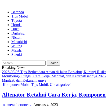
Beranda
Tips Mobil
Toyota
Honda
Isuzu
Daihatsu
ok
Nissan
Mitsubishi
Wuling
Mazda
Suzuki
App
Search
for:
Breaking News
2026-08-05
Tips Berkendara Aman di Jalan Berkabut, Kurangi Risik
Monitoring? Fungsi, Cara Kerja, Manfaat, dan Keterbatasannya
2026
Manfaat, dan Kekurangannya
Posted
Komponen Mobil
,
Tips Mobil
,
Uncategorized
in
Altenator Ketahui Cara Kerja, Kompone
pangeranbertopeng
Agustus 4, 2023