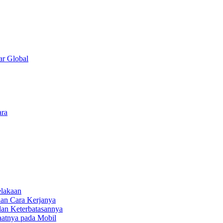
ar Global
ara
elakaan
dan Cara Kerjanya
dan Keterbatasannya
faatnya pada Mobil