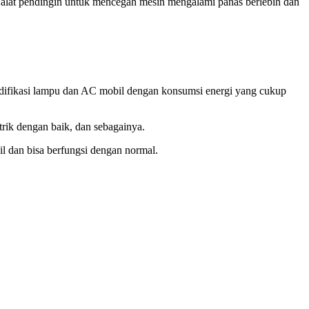
i alat pendingin untuk mencegah mesin mengalami panas berlebih dan
modifikasi lampu dan AC mobil dengan konsumsi energi yang cukup
trik dengan baik, dan sebagainya.
bil dan bisa berfungsi dengan normal.