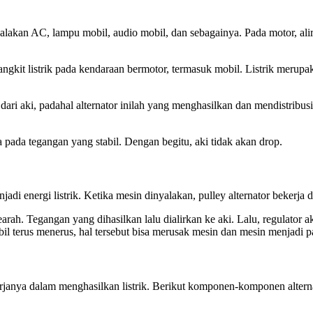
lakan AC, lampu mobil, audio mobil, dan sebagainya. Pada motor, alira
gkit listrik pada kendaraan bermotor, termasuk mobil. Listrik meru
ari aki, padahal alternator inilah yang menghasilkan dan mendistribusik
da pada tegangan yang stabil. Dengan begitu, aki tidak akan drop.
adi energi listrik. Ketika mesin dinyalakan, pulley alternator bekerja 
ah. Tegangan yang dihasilkan lalu dialirkan ke aki. Lalu, regulator a
tabil terus menerus, hal tersebut bisa merusak mesin dan mesin menjadi p
anya dalam menghasilkan listrik. Berikut komponen-komponen alternat