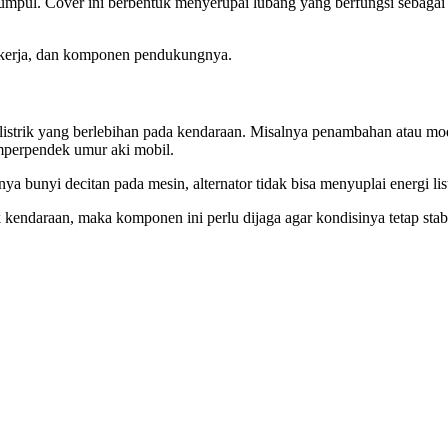
rkumpul. Cover ini berbentuk menyerupai lubang yang berfungsi sebaga
ra kerja, dan komponen pendukungnya.
n listrik yang berlebihan pada kendaraan. Misalnya penambahan atau 
emperpendek umur aki mobil.
a bunyi decitan pada mesin, alternator tidak bisa menyuplai energi lis
ik kendaraan, maka komponen ini perlu dijaga agar kondisinya tetap sta