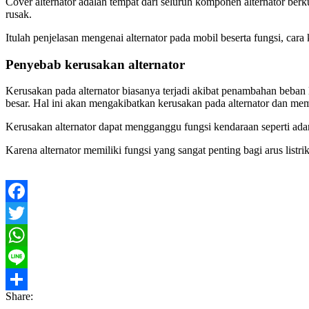
Cover alternator adalah tempat dari seluruh komponen alternator be
rusak.
Itulah penjelasan mengenai alternator pada mobil beserta fungsi, ca
Penyebab kerusakan alternator
Kerusakan pada alternator biasanya terjadi akibat penambahan beba
besar. Hal ini akan mengakibatkan kerusakan pada alternator dan m
Kerusakan alternator dapat mengganggu fungsi kendaraan seperti adany
Karena alternator memiliki fungsi yang sangat penting bagi arus listr
Facebook
Twitter
WhatsApp
Line
Share:
Share