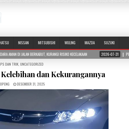
IHATSU
NISSAN
MITSUBISHI
WULING
MAZDA
SUZUKI
KABUT, KURANGI RISIKO KECELAKAAN
2026-07-31
PERBEDAAN HORSEPOWER DA
IPS DAN TRIK
,
UNCATEGORIZED
i Kelebihan dan Kekurangannya
TOPENG
DESEMBER 31, 2025