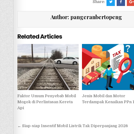
c
it
at
e
ar
Share:
e
te
s
e
Author:
pangeranbertopeng
b
r
A
o
p
Related Articles
o
p
k
Faktor Umum Penyebab Mobil
Jenis Mobil dan Motor
Mogok di Perlintasan Kereta
Terdampak Kenaikan PPn 
Api
Navigasi
← Siap-siap Insentif Mobil Listrik Tak Diperpanjang 2026