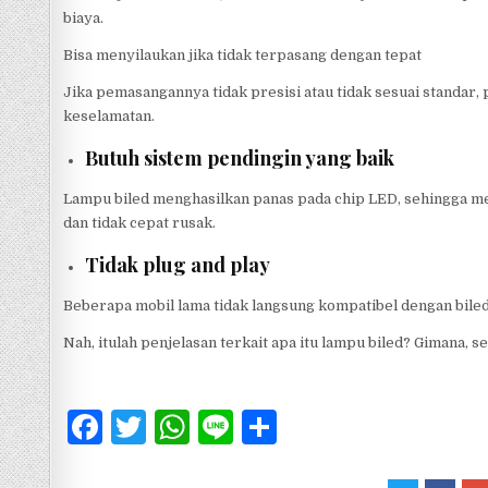
biaya.
Bisa menyilaukan jika tidak terpasang dengan tepat
Jika pemasangannya tidak presisi atau tidak sesuai standar
keselamatan.
Butuh sistem pendingin yang baik
Lampu biled menghasilkan panas pada chip LED, sehingga mem
dan tidak cepat rusak.
Tidak plug and play
Beberapa mobil lama tidak langsung kompatibel dengan biled,
Nah, itulah penjelasan terkait apa itu lampu biled? Gimana,
F
T
W
Li
S
a
w
h
n
h