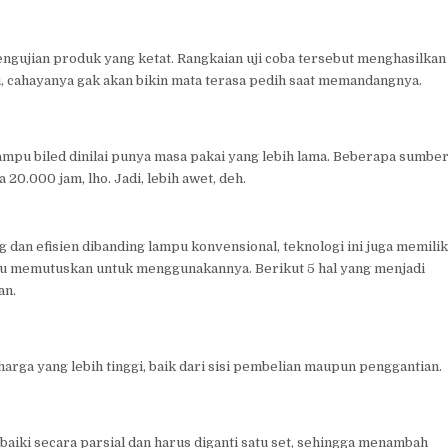
ngujian produk yang ketat. Rangkaian uji coba tersebut menghasilkan
 cahayanya gak akan bikin mata terasa pedih saat memandangnya.
ampu biled dinilai punya masa pakai yang lebih lama. Beberapa sumbe
0.000 jam, lho. Jadi, lebih awet, deh.
an efisien dibanding lampu konvensional, teknologi ini juga memilik
u memutuskan untuk menggunakannya. Berikut 5 hal yang menjadi
an.
arga yang lebih tinggi, baik dari sisi pembelian maupun penggantian.
rbaiki secara parsial dan harus diganti satu set, sehingga menambah