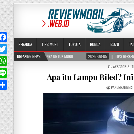
BERANDA
TIPS MOBIL
TOYOTA
HONDA
ISUZU
DA
ANFAATNYA UNTUK MOBIL
BREAKING NEWS
2026-08-05
TIPS BERKENDARA AMAN DI JALAN BER
T
POSTED
AKSESORIS
,
T
w
W
IN
Apa itu Lampu Biled? In
PANGERANBER
A
p