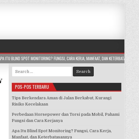
? FUNGSI, CARA KERJA, MANFAAT, DAN KETERBATASANNYA
2026-07-24
APA I
Search
for:
w
POS-POS TERBARU
Tips Berkendara Aman di Jalan Berkabut, Kurangi
Risiko Kecelakaan
Perbedaan Horsepower dan Torsi pada Mobil, Pahami
Fungsi dan Cara Kerjanya
Apa Itu Blind Spot Monitoring? Fungsi, Cara Kerja,
Manfaat, dan Keterbatasannya