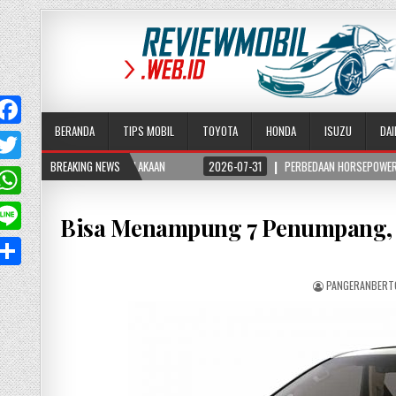
BERANDA
TIPS MOBIL
TOYOTA
HONDA
ISUZU
DA
AKAAN
BREAKING NEWS
2026-07-31
PERBEDAAN HORSEPOWER DAN TORSI PADA MOBIL, PAHAMI
T
w
W
Bisa Menampung 7 Penumpang, In
PANGERANBERT
A
p