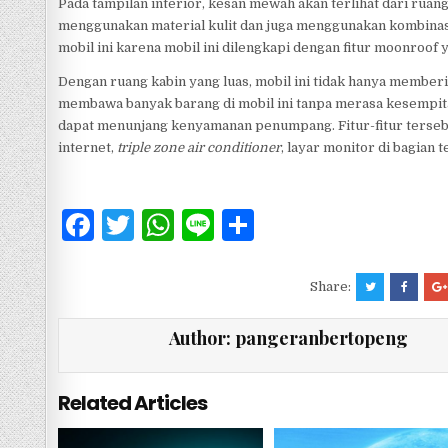
Pada tampilan interior, kesan mewah akan terlihat dari ruan
menggunakan material kulit dan juga menggunakan kombinasi 
mobil ini karena mobil ini dilengkapi dengan fitur moonroof
Dengan ruang kabin yang luas, mobil ini tidak hanya member
membawa banyak barang di mobil ini tanpa merasa kesempitan
dapat menunjang kenyamanan penumpang. Fitur-fitur terseb
internet,
triple zone air conditioner
, layar monitor di bagian 
F
T
W
Li
S
a
w
h
n
h
c
it
at
e
ar
Share:
e
te
s
e
Author:
pangeranbertopeng
b
r
A
o
p
Related Articles
o
p