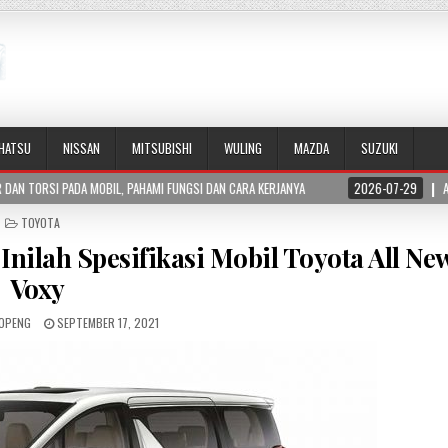
IHATSU
NISSAN
MITSUBISHI
WULING
MAZDA
SUZUKI
 FUNGSI DAN CARA KERJANYA
2026-07-29
APA ITU BLIND SPOT MONITORING
POSTED
TOYOTA
IN
ilah Spesifikasi Mobil Toyota All Ne
Voxy
OPENG
SEPTEMBER 17, 2021