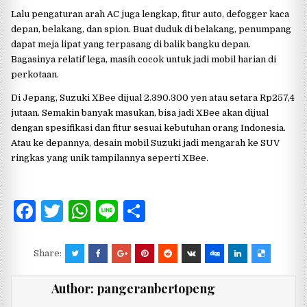
Lalu pengaturan arah AC juga lengkap, fitur auto, defogger kaca
depan, belakang, dan spion. Buat duduk di belakang, penumpang
dapat meja lipat yang terpasang di balik bangku depan.
Bagasinya relatif lega, masih cocok untuk jadi mobil harian di
perkotaan.
Di Jepang, Suzuki XBee dijual 2.390.300 yen atau setara Rp257,4
jutaan. Semakin banyak masukan, bisa jadi XBee akan dijual
dengan spesifikasi dan fitur sesuai kebutuhan orang Indonesia.
Atau ke depannya, desain mobil Suzuki jadi mengarah ke SUV
ringkas yang unik tampilannya seperti XBee.
F
T
W
Li
S
a
w
h
n
h
c
it
at
e
ar
Share:
e
te
s
e
Author:
pangeranbertopeng
b
r
A