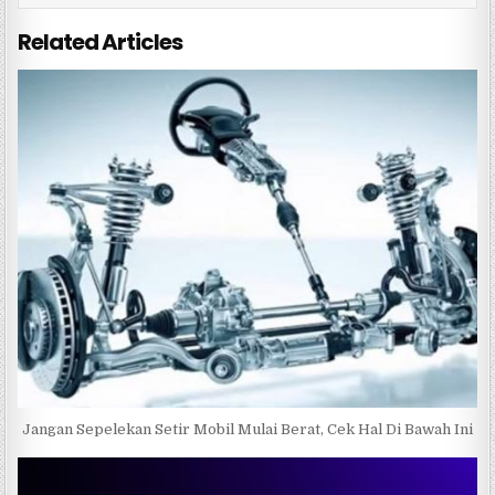
o
p
Related Articles
o
p
k
Jangan Sepelekan Setir Mobil Mulai Berat, Cek Hal Di Bawah Ini