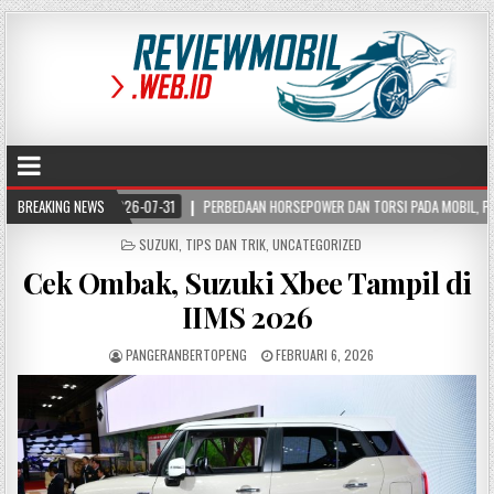
2026-07-31
BREAKING NEWS
PERBEDAAN HORSEPOWER DAN TORSI PADA MOBIL, PAHAMI FUNGSI DAN
POSTED
SUZUKI
,
TIPS DAN TRIK
,
UNCATEGORIZED
IN
Cek Ombak, Suzuki Xbee Tampil di
IIMS 2026
PANGERANBERTOPENG
FEBRUARI 6, 2026