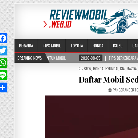
BERANDA
TIPS MOBIL
TOYOTA
HONDA
ISUZU
DA
UNTUK MOBIL
BREAKING NEWS
2026-08-05
TIPS BERKENDARA AMAN DI JALAN BERKABUT, KURA
T
POSTED
BMW
,
HONDA
,
HYUNDAI
,
KIA
,
MAZDA
w
W
IN
Daftar Mobil Se
PANGERANBERT
A
p