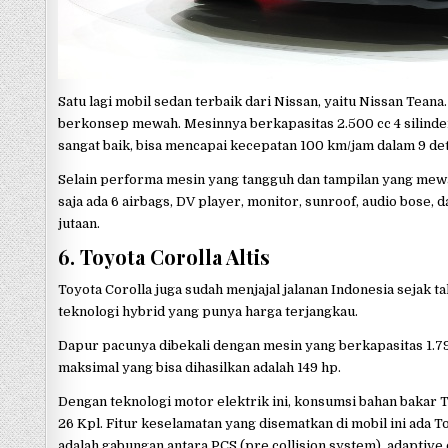
Satu lagi mobil sedan terbaik dari Nissan, yaitu Nissan Tean
berkonsep mewah. Mesinnya berkapasitas 2.500 cc 4 silinder
sangat baik, bisa mencapai kecepatan 100 km/jam dalam 9 det
Selain performa mesin yang tangguh dan tampilan yang mewah
saja ada 6 airbags, DV player, monitor, sunroof, audio bose,
jutaan.
6. Toyota Corolla Altis
Toyota Corolla juga sudah menjajal jalanan Indonesia sejak t
teknologi hybrid yang punya harga terjangkau.
Dapur pacunya dibekali dengan mesin yang berkapasitas 1.79
maksimal yang bisa dihasilkan adalah 149 hp.
Dengan teknologi motor elektrik ini, konsumsi bahan bakar To
26 Kpl. Fitur keselamatan yang disematkan di mobil ini ada T
adalah gabungan antara PCS (pre collision system), adaptive 