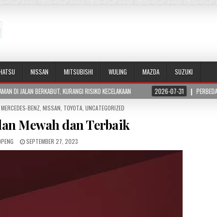
IHATSU
NISSAN
MITSUBISHI
WULING
MAZDA
SUZUKI
NGI RISIKO KECELAKAAN
2026-07-31
PERBEDAAN HORSEPOWER DAN TORSI PA
,
MERCEDES-BENZ
,
NISSAN
,
TOYOTA
,
UNCATEGORIZED
dan Mewah dan Terbaik
OPENG
SEPTEMBER 27, 2023