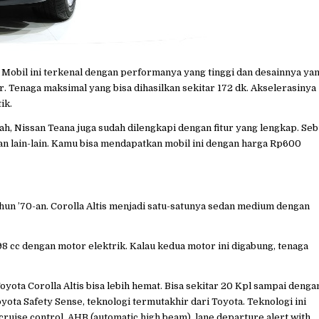
a. Mobil ini terkenal dengan performanya yang tinggi dan desainnya ya
. Tenaga maksimal yang bisa dihasilkan sekitar 172 dk. Akselerasinya
ik.
, Nissan Teana juga sudah dilengkapi dengan fitur yang lengkap. Seb
 dan lain-lain. Kamu bisa mendapatkan mobil ini dengan harga Rp600
ahun ’70-an. Corolla Altis menjadi satu-satunya sedan medium dengan
8 cc dengan motor elektrik. Kalau kedua motor ini digabung, tenaga
yota Corolla Altis bisa lebih hemat. Bisa sekitar 20 Kpl sampai denga
oyota Safety Sense, teknologi termutakhir dari Toyota. Teknologi ini
cruise control, AHB (automatic high beam), lane departure alert with