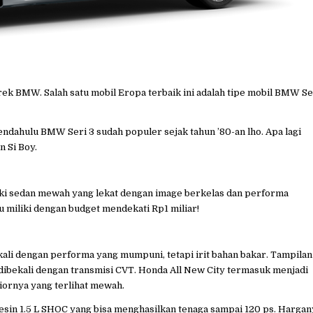
rek BMW. Salah satu mobil Eropa terbaik ini adalah tipe mobil BMW Se
pendahulu BMW Seri 3 sudah populer sejak tahun ’80-an lho. Apa lagi
 Si Boy.
i sedan mewah yang lekat dengan image berkelas dan performa
u miliki dengan budget mendekati Rp1 miliar!
ekali dengan performa yang mumpuni, tetapi irit bahan bakar. Tampilan
 dibekali dengan transmisi CVT. Honda All New City termasuk menjadi
iornya yang terlihat mewah.
esin 1.5 L SHOC yang bisa menghasilkan tenaga sampai 120 ps. Hargan