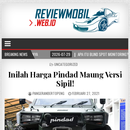
RJANYA
BREAKING NEWS
2026-07-29
APA ITU BLIND SPOT MONITORING? FUNGSI, CARA KERJ
POSTED
UNCATEGORIZED
IN
Inilah Harga Pindad Maung Versi
Sipil!
PANGERANBERTOPENG
FEBRUARI 27, 2021