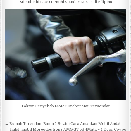
Mitsubishi L300 Penuhi Standar Euro 4 di Filipina
Faktor Penyebab Motor Brebet atau Tersendat
Navigasi
← Rumah Terendam Banjir? Begini Cara Amankan Mobil Anda!
Inilah mobil Mercedes Benz AMG GT 53 4Matic+ 4 Door Coupe