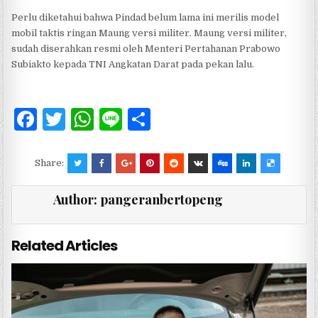
Perlu diketahui bahwa Pindad belum lama ini merilis model
mobil taktis ringan Maung versi militer. Maung versi militer,
sudah diserahkan resmi oleh Menteri Pertahanan Prabowo
Subiakto kepada TNI Angkatan Darat pada pekan lalu.
F
T
W
Li
S
a
w
h
n
h
c
it
at
e
ar
Share:
e
te
s
e
Author:
pangeranbertopeng
b
r
A
o
p
Related Articles
o
p
k