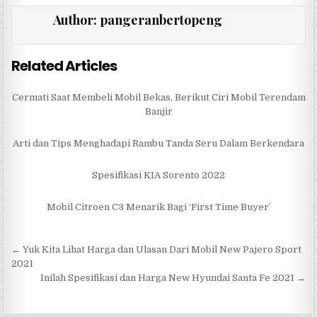
e
te
s
e
Author:
pangeranbertopeng
b
r
A
o
p
Related Articles
o
p
k
Cermati Saat Membeli Mobil Bekas, Berikut Ciri Mobil Terendam
Banjir
Arti dan Tips Menghadapi Rambu Tanda Seru Dalam Berkendara
Spesifikasi KIA Sorento 2022
Mobil Citroen C3 Menarik Bagi ‘First Time Buyer’
Navigasi
← Yuk Kita Lihat Harga dan Ulasan Dari Mobil New Pajero Sport
pos
2021
Inilah Spesifikasi dan Harga New Hyundai Santa Fe 2021 →