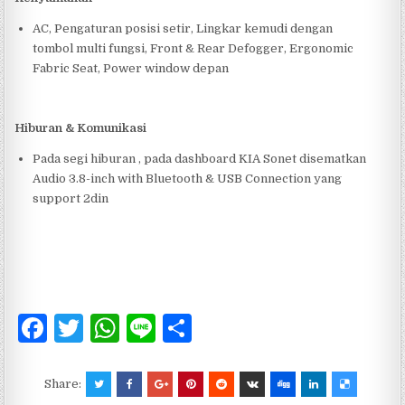
AC, Pengaturan posisi setir, Lingkar kemudi dengan
tombol multi fungsi, Front & Rear Defogger, Ergonomic
Fabric Seat, Power window depan
Hiburan & Komunikasi
Pada segi hiburan , pada dashboard KIA Sonet disematkan
Audio 3.8-inch with Bluetooth & USB Connection yang
support 2din
F
T
W
Li
S
a
w
h
n
h
c
it
at
e
ar
Share: