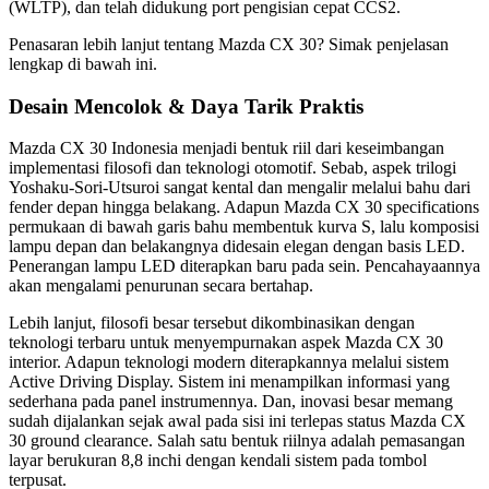
(WLTP), dan telah didukung port pengisian cepat CCS2.
Penasaran lebih lanjut tentang Mazda CX 30? Simak penjelasan
lengkap di bawah ini.
Desain Mencolok & Daya Tarik Praktis
Mazda CX 30 Indonesia menjadi bentuk riil dari keseimbangan
implementasi filosofi dan teknologi otomotif. Sebab, aspek trilogi
Yoshaku-Sori-Utsuroi sangat kental dan mengalir melalui bahu dari
fender depan hingga belakang. Adapun Mazda CX 30 specifications
permukaan di bawah garis bahu membentuk kurva S, lalu komposisi
lampu depan dan belakangnya didesain elegan dengan basis LED.
Penerangan lampu LED diterapkan baru pada sein. Pencahayaannya
akan mengalami penurunan secara bertahap.
Lebih lanjut, filosofi besar tersebut dikombinasikan dengan
teknologi terbaru untuk menyempurnakan aspek Mazda CX 30
interior. Adapun teknologi modern diterapkannya melalui sistem
Active Driving Display. Sistem ini menampilkan informasi yang
sederhana pada panel instrumennya. Dan, inovasi besar memang
sudah dijalankan sejak awal pada sisi ini terlepas status Mazda CX
30 ground clearance. Salah satu bentuk riilnya adalah pemasangan
layar berukuran 8,8 inchi dengan kendali sistem pada tombol
terpusat.