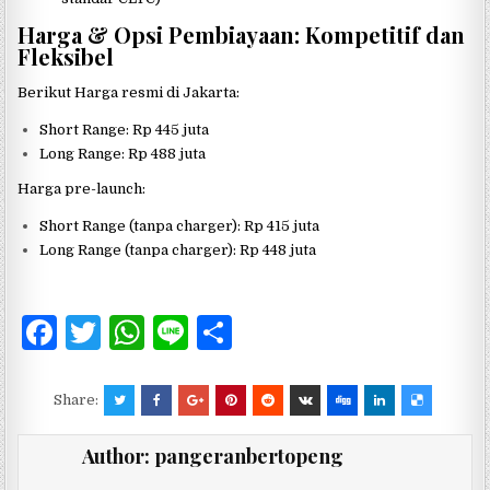
Harga & Opsi Pembiayaan: Kompetitif dan
Fleksibel
Berikut Harga resmi di Jakarta:
Short Range: Rp 445 juta
Long Range: Rp 488 juta
Harga pre-launch:
Short Range (tanpa charger): Rp 415 juta
Long Range (tanpa charger): Rp 448 juta
F
T
W
Li
S
a
w
h
n
h
c
it
at
e
ar
Share:
e
te
s
e
Author:
pangeranbertopeng
b
r
A