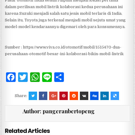
Pasar otomotif India sendiri dipilih menjadi lokasi pertama
dalam perilisan mobil listrik kolaborasi kedua perusahaan ini
karena Suzuki menjadi salah satu jenis mobil terlaris di India.
Selain itu, Toyota juga terkenal menjadi mobil sejuta umat yang
model-model kendaraannya digemari oleh para konsumennya.
Sumber : https://www.viva.co.id/otomotif/mobil/1515470-dua-
perusahaan-otomotif-besar-ini-kolaborasi-bikin-mobil-listrik
F
T
W
Li
S
a
w
h
n
h
c
it
at
e
ar
Share:
e
te
s
e
Author:
pangeranbertopeng
b
r
A
o
p
Related Articles
o
p