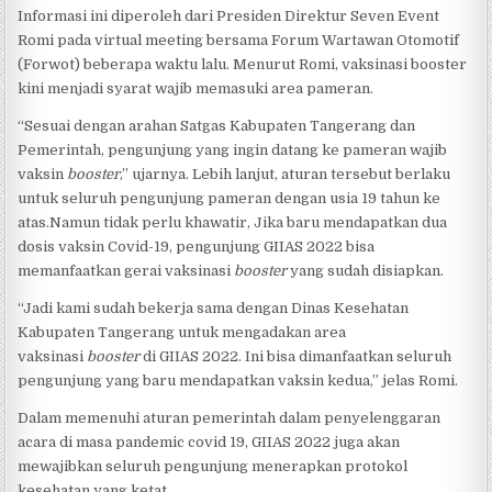
Informasi ini diperoleh dari Presiden Direktur Seven Event
Romi pada virtual meeting bersama Forum Wartawan Otomotif
(Forwot) beberapa waktu lalu. Menurut Romi, vaksinasi booster
kini menjadi syarat wajib memasuki area pameran.
“Sesuai dengan arahan Satgas Kabupaten Tangerang dan
Pemerintah, pengunjung yang ingin datang ke pameran wajib
vaksin
booster
,” ujarnya. Lebih lanjut, aturan tersebut berlaku
untuk seluruh pengunjung pameran dengan usia 19 tahun ke
atas.Namun tidak perlu khawatir, Jika baru mendapatkan dua
dosis vaksin Covid-19, pengunjung GIIAS 2022 bisa
memanfaatkan gerai vaksinasi
booster
yang sudah disiapkan.
“Jadi kami sudah bekerja sama dengan Dinas Kesehatan
Kabupaten Tangerang untuk mengadakan area
vaksinasi
booster
di GIIAS 2022. Ini bisa dimanfaatkan seluruh
pengunjung yang baru mendapatkan vaksin kedua,” jelas Romi.
Dalam memenuhi aturan pemerintah dalam penyelenggaran
acara di masa pandemic covid 19, GIIAS 2022 juga akan
mewajibkan seluruh pengunjung menerapkan protokol
kesehatan yang ketat.