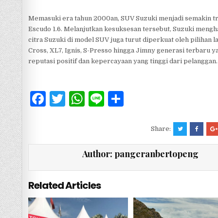
Memasuki era tahun 2000an, SUV Suzuki menjadi semakin tr
Escudo 1.6. Melanjutkan kesuksesan tersebut, Suzuki mengha
citra Suzuki di model SUV juga turut diperkuat oleh pilihan l
Cross, XL7, Ignis, S-Presso hingga Jimny generasi terbaru 
reputasi positif dan kepercayaan yang tinggi dari pelanggan.
F
T
W
Li
S
a
w
h
n
h
c
it
at
e
ar
Share:
e
te
s
e
Author:
pangeranbertopeng
b
r
A
o
p
Related Articles
o
p
k