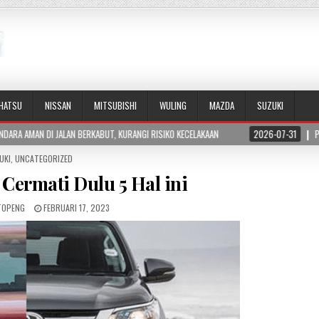
IHATSU
NISSAN
MITSUBISHI
WULING
MAZDA
SUZUKI
ABUT, KURANGI RISIKO KECELAKAAN
2026-07-31
PERBEDAAN HORSEPOWER DAN
TED
UKI
,
UNCATEGORIZED
 Cermati Dulu 5 Hal ini
TOPENG
FEBRUARI 17, 2023