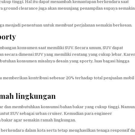
cukup tinggi. Hal itu dapat menambah kemantapan berkendara saat
ginya ground clearance juga akan menunjang penampilan supaya semakin
juga menjadi penentuan untuk membuat perjalanan semakin berkesan.
porty
imbangan konsumen saat memiliki SUV. Secara umum, SUV dapat
ian secara dimensi SUV yang memiliki rentang yang cukup lebar. Kare
butuhan konsumen misalnya desain yang sporty, luas bagasi hingga
memberikan kontribusi sebesar 20% terhadap total penjualan mobil 
ramah lingkungan
ar dan membutuhkan konsumsi bahan bakar yang cukup tinggi. Namun
ntut SUV sebagai urban cruiser. Kemudian para engineer
 bakar agar semakin ramah lingkungan.
berkendara dalam kota serta tetap menghasilkan tenaga responsif d