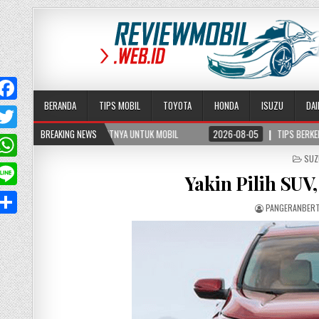
BERANDA
TIPS MOBIL
TOYOTA
HONDA
ISUZU
DA
ANFAATNYA UNTUK MOBIL
BREAKING NEWS
2026-08-05
TIPS BERKENDARA AMAN DI JALAN BERK
T
POS
SUZ
w
W
IN
Yakin Pilih SUV,
PANGERANBER
A
p