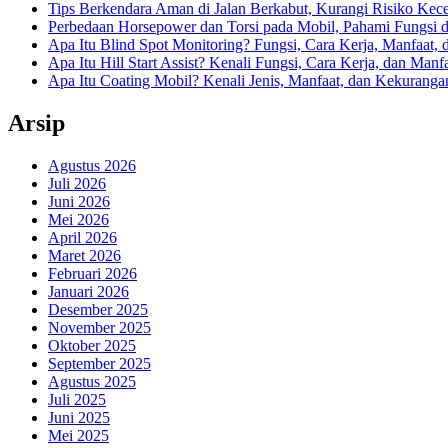
Tips Berkendara Aman di Jalan Berkabut, Kurangi Risiko Kec
Perbedaan Horsepower dan Torsi pada Mobil, Pahami Fungsi 
Apa Itu Blind Spot Monitoring? Fungsi, Cara Kerja, Manfaat, 
Apa Itu Hill Start Assist? Kenali Fungsi, Cara Kerja, dan Man
Apa Itu Coating Mobil? Kenali Jenis, Manfaat, dan Kekurang
Arsip
Agustus 2026
Juli 2026
Juni 2026
Mei 2026
April 2026
Maret 2026
Februari 2026
Januari 2026
Desember 2025
November 2025
Oktober 2025
September 2025
Agustus 2025
Juli 2025
Juni 2025
Mei 2025