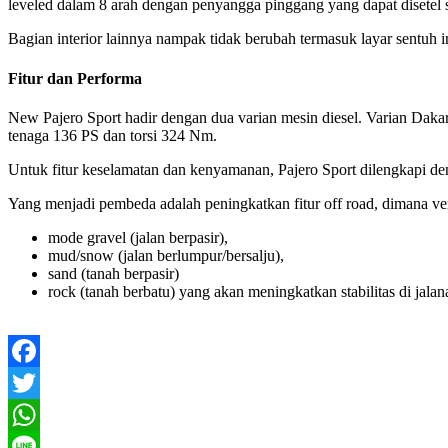
leveled dalam 8 arah dengan penyangga pinggang yang dapat disetel s
Bagian interior lainnya nampak tidak berubah termasuk layar sentuh in
Fitur dan Performa
New Pajero Sport hadir dengan dua varian mesin diesel. Varian D
tenaga 136 PS dan torsi 324 Nm.
Untuk fitur keselamatan dan kenyamanan, Pajero Sport dilengkapi den
Yang menjadi pembeda adalah peningkatkan fitur off road, dimana ver
mode gravel (jalan berpasir),
mud/snow (jalan berlumpur/bersalju),
sand (tanah berpasir)
rock (tanah berbatu) yang akan meningkatkan stabilitas di jalan
Facebook
Twitter
WhatsApp