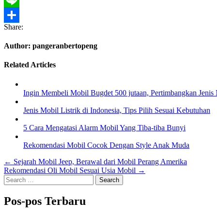
Line
Share:
Share
Author:
pangeranbertopeng
Related Articles
Ingin Membeli Mobil Bugdet 500 jutaan, Pertimbangkan Jenis 
Jenis Mobil Listrik di Indonesia, Tips Pilih Sesuai Kebutuhan
5 Cara Mengatasi Alarm Mobil Yang Tiba-tiba Bunyi
Rekomendasi Mobil Cocok Dengan Style Anak Muda
Navigasi
← Sejarah Mobil Jeep, Berawal dari Mobil Perang Amerika
Rekomendasi Oli Mobil Sesuai Usia Mobil →
pos
Search
for:
Pos-pos Terbaru