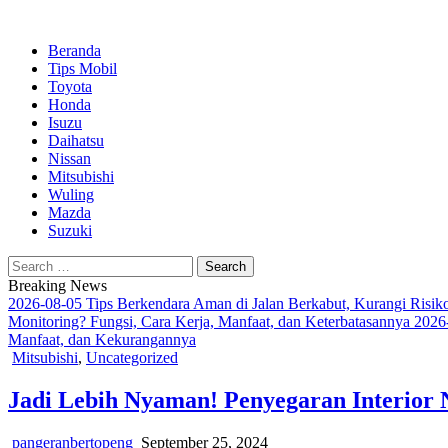
Beranda
Tips Mobil
Toyota
Honda
Isuzu
Daihatsu
ok
Nissan
Mitsubishi
Wuling
Mazda
Suzuki
App
Search
for:
Breaking News
2026-08-05
Tips Berkendara Aman di Jalan Berkabut, Kurangi Risik
Monitoring? Fungsi, Cara Kerja, Manfaat, dan Keterbatasannya
2026
Manfaat, dan Kekurangannya
Posted
Mitsubishi
,
Uncategorized
in
Jadi Lebih Nyaman! Penyegaran Interior 
pangeranbertopeng
September 25, 2024