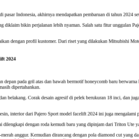
di pasar Indonesia, akhirnya mendapatkan pembaruan di tahun 2024 set
ang diklaim bikin perjalanan lebih nyaman. Salah satu fitur unggulan P
suaikan dengan profil kustomer. Dari riset yang dilakukan Mitsubishi
ift 2024
lan depan pada gril atas dan bawah bermotif honeycomb baru berwarna 
 masih dipertahankan.
an belakang. Corak desain agresif di pelek berukuran 18 inci, dan juga
in, interior dari Pajero Sport model facelift 2024 ini juga mengalami
i dilengkapi dengan roda kemudi baru yang dipinjam dari Triton Ute y
tam-merah anggur. Kemudian dirancang dengan pola diamond cut yang d