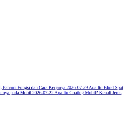
, Pahami Fungsi dan Cara Kerjanya
2026-07-29
Apa Itu Blind Spot
aatnya pada Mobil
2026-07-22
Apa Itu Coating Mobil? Kenali Jenis,