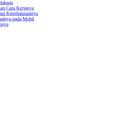
elakaan
dan Cara Kerjanya
dan Keterbatasannya
faatnya pada Mobil
annya