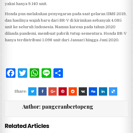
yakni hanya 9.140 unit.
Honda pun melakukan penyegaran pada saat gelaran IIMS 2019,
dan hasilnya wajah baru dari BR-V di kirimkan sebanyak 4.085
unit ke seluruh Indonesia. Namun karena pada tahun 2020
dilanda pandemi, membuat pabrik tutup sementara. Honda BR-V
hanya terdistribusi 1.098 unit dari Januari hingga Juni 2020.
F
T
W
Li
S
a
w
h
n
h
c
it
at
e
ar
Share:
e
te
s
e
Author:
pangeranbertopeng
b
r
A
o
p
Related Articles
o
p