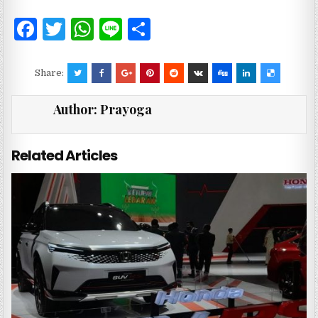
F
T
W
Li
S
a
w
h
n
h
c
it
at
e
ar
Share:
e
te
s
e
Author:
Prayoga
b
r
A
o
p
Related Articles
o
p
k