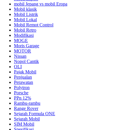
mobil Jepang vs mobil Eropa
Mobil klasik
Mobil Listrik
Mobil Lokal
Mobil Remot Control
Mobil Retro
Modifikasi
MOGE
Moris Garage
MOTOR
Nissan
Nopol Cantik
OLI
Pajak Mobil
Penjualan
Perawatan
Polytron
Porsche
PPn 12%
Rambu-rambu
Range Rover
Sejarah Formula ONE
Sejarah Mobil
SIM Mobil
Spesifikasi