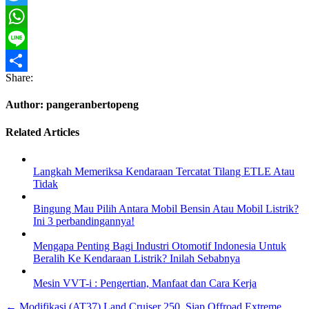
Twitter
WhatsApp
Line
Share:
Share
Author:
pangeranbertopeng
Related Articles
Langkah Memeriksa Kendaraan Tercatat Tilang ETLE Atau
Tidak
Bingung Mau Pilih Antara Mobil Bensin Atau Mobil Listrik?
Ini 3 perbandingannya!
Mengapa Penting Bagi Industri Otomotif Indonesia Untuk
Beralih Ke Kendaraan Listrik? Inilah Sebabnya
Mesin VVT-i : Pengertian, Manfaat dan Cara Kerja
Navigasi
← Modifikasi (AT37) Land Cruiser 250, Siap Offroad Extreme