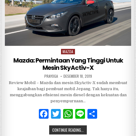
o
p
k
MAZDA
Posted
in
Mazda: Permintaan Yang Tinggi Untuk
Mesin SkyActiv-X
PRAYOGA
DESEMBER 18, 2019
Review Mobil – Mazda dan mesin SkyActiv-X sudah membuat
keajaiban bagi pembuat mobil Jepang. Tak hanya itu,
menggabungkan efisiensi mesin diesel dengan kekuatan dan
penyempurnaan…
F
T
W
Li
S
a
w
h
n
h
CONTINUE READING...
c
it
at
e
ar