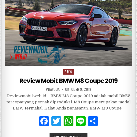
o
p
o
p
k
BMW
Posted
in
Review Mobil: BMW M8 Coupe 2019
PRAYOGA
OKTOBER 9, 2019
Reviewmobil.web.id – BMW M8 Coupe 2019 adalah mobil BMW
tercepat yang pernah diproduksi. M8 Coupe merupakan model
BMW termahal. Kalau Anda penasaran, BMW M8 Coupe…
F
T
W
Li
S
a
w
h
n
h