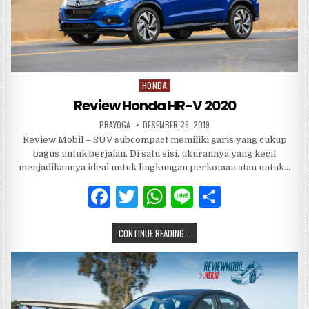
HONDA
Posted
in
Review Honda HR-V 2020
PRAYOGA
DESEMBER 25, 2019
Review Mobil – SUV subcompact memiliki garis yang cukup
bagus untuk berjalan. Di satu sisi, ukurannya yang kecil
menjadikannya ideal untuk lingkungan perkotaan atau untuk…
F
T
W
Li
S
a
w
h
n
h
CONTINUE READING...
c
it
at
e
ar
e
te
s
e
b
r
A
o
p