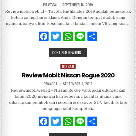
PRAYOGA
SEPTEMBER 16, 2019
Reviewmobil.web.id – Toyota Highlander 2019 adalah penggerak
keluarga tiga baris klasik Anda. Dengan tempat duduk yang
nyaman, banyak fitur keselamatan standar, mesin V6 yang kuat,…
F
T
W
Li
S
a
w
h
n
h
CONTINUE READING...
c
it
at
e
ar
e
te
s
e
NISSAN
Posted
b
r
A
in
Review Mobil: Nissan Rogue 2020
o
p
PRAYOGA
SEPTEMBER 9, 2019
Reviewmobil.web.id – Nissan Rogue yang akan diluncurkan
o
p
tahun 2020 menawarkan beberapa kualitas utama yang
k
diharapkan pembeli dari sebuah crossover SUV kecil. Tetapi
mengingat sifat kompetisi…
F
T
W
Li
S
a
w
h
n
h