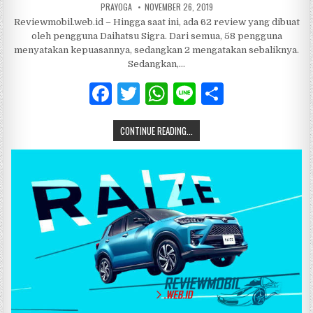
PRAYOGA
NOVEMBER 26, 2019
Reviewmobil.web.id – Hingga saat ini, ada 62 review yang dibuat
oleh pengguna Daihatsu Sigra. Dari semua, 58 pengguna
menyatakan kepuasannya, sedangkan 2 mengatakan sebaliknya.
Sedangkan,…
F
T
W
Li
S
a
w
h
n
h
CONTINUE READING...
c
it
at
e
ar
e
te
s
e
b
r
A
o
p
o
p
k