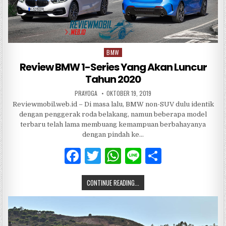
k
BMW
Posted
in
Review BMW 1-Series Yang Akan Luncur
Tahun 2020
PRAYOGA
OKTOBER 19, 2019
Reviewmobil.web.id – Di masa lalu, BMW non-SUV dulu identik
dengan penggerak roda belakang, namun beberapa model
terbaru telah lama membuang kemampuan berbahayanya
dengan pindah ke…
F
T
W
Li
S
a
w
h
n
h
CONTINUE READING...
c
it
at
e
ar
e
te
s
e
b
r
A