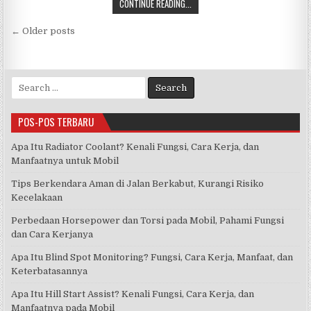
CONTINUE READING...
c
it
at
e
ar
Navigasi
e
te
s
e
← Older posts
pos
b
r
A
o
p
Search
o
p
for:
k
POS-POS TERBARU
Apa Itu Radiator Coolant? Kenali Fungsi, Cara Kerja, dan
Manfaatnya untuk Mobil
Tips Berkendara Aman di Jalan Berkabut, Kurangi Risiko
Kecelakaan
Perbedaan Horsepower dan Torsi pada Mobil, Pahami Fungsi
dan Cara Kerjanya
Apa Itu Blind Spot Monitoring? Fungsi, Cara Kerja, Manfaat, dan
Keterbatasannya
Apa Itu Hill Start Assist? Kenali Fungsi, Cara Kerja, dan
Manfaatnya pada Mobil