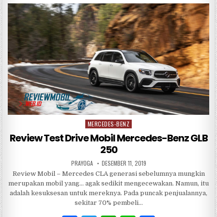
e
te
s
e
b
r
A
o
p
o
p
k
MERCEDES-BENZ
Posted
in
Review Test Drive Mobil Mercedes-Benz GLB
250
PRAYOGA
DESEMBER 11, 2019
Review Mobil – Mercedes CLA generasi sebelumnya mungkin
merupakan mobil yang… agak sedikit mengecewakan. Namun, itu
adalah kesuksesan untuk mereknya. Pada puncak penjualannya,
sekitar 70% pembeli…