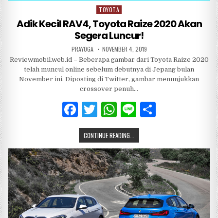
TOYOTA
Posted
in
Adik Kecil RAV4, Toyota Raize 2020 Akan
Segera Luncur!
PRAYOGA
NOVEMBER 4, 2019
Reviewmobil.web.id – Beberapa gambar dari Toyota Raize 2020
telah muncul online sebelum debutnya di Jepang bulan
November ini. Diposting di Twitter, gambar menunjukkan
crossover penuh…
F
T
W
Li
S
a
w
h
n
h
CONTINUE READING...
c
it
at
e
ar
e
te
s
e
b
r
A
o
p
o
p