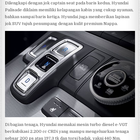
Dilengkapi dengan jok captain seat pada baris kedua, Hyundai
Palisade diklaim memiliki kelapangan kabin yang cukup nyaman,
bahkan sampai baris ketiga. Hyundai juga memberikan lapisan
jok SUV tujuh penumpang dengan kulit premium Nappa.
Di bagian tenaga, Hyundai memakai mesin turbo diesel e-VGT
berkubikasi 2.200 cc CRDi yang mampu mengeluarkan tenaga
sebsar 200 ps atau 197,3 tk dan torsi badak, yakni 440 Nm.