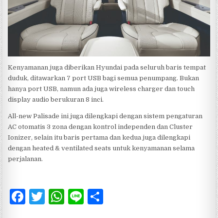
Kenyamanan juga diberikan Hyundai pada seluruh baris tempat
duduk, ditawarkan 7 port USB bagi semua penumpang. Bukan
hanya port USB, namun ada juga wireless charger dan touch
display audio berukuran 8 inci.
All-new Palisade ini juga dilengkapi dengan sistem pengaturan
AC otomatis 3 zona dengan kontrol independen dan Cluster
Ionizer, selain itu baris pertama dan kedua juga dilengkapi
dengan heated & ventilated seats untuk kenyamanan selama
perjalanan.
F
T
W
Li
S
a
w
h
n
h