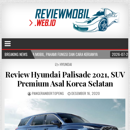
L, PAHAMI FUNGSI DAN CARA KERJANYA
BREAKING NEWS
2026-07-29
APA ITU BLIND SPOT M
POSTED
HYUNDAI
IN
Review Hyundai Palisade 2021, SUV
Premium Asal Korea Selatan
PANGERANBERTOPENG
DESEMBER 16, 2020