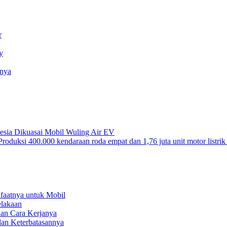
r
y
snya
nesia Dikuasai Mobil Wuling Air EV
roduksi 400.000 kendaraan roda empat dan 1,76 juta unit motor listri
nfaatnya untuk Mobil
elakaan
dan Cara Kerjanya
dan Keterbatasannya