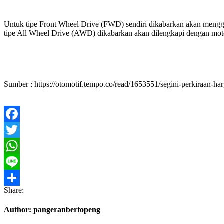
Untuk tipe Front Wheel Drive (FWD) sendiri dikabarkan akan meng
tipe All Wheel Drive (AWD) dikabarkan akan dilengkapi dengan mo
Sumber : https://otomotif.tempo.co/read/1653551/segini-perkiraan-har
Facebook
Twitter
WhatsApp
Line
Share:
Share
Author:
pangeranbertopeng