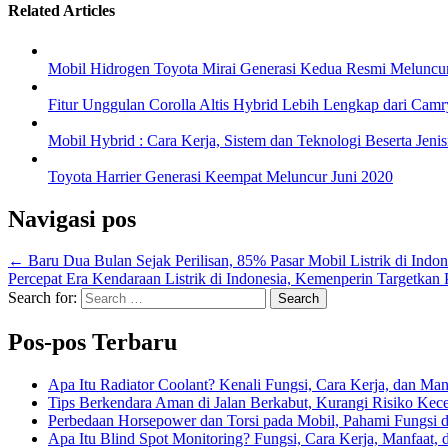
Related Articles
Mobil Hidrogen Toyota Mirai Generasi Kedua Resmi Meluncu
Fitur Unggulan Corolla Altis Hybrid Lebih Lengkap dari Camr
Mobil Hybrid : Cara Kerja, Sistem dan Teknologi Beserta Jeni
Toyota Harrier Generasi Keempat Meluncur Juni 2020
Navigasi pos
← Baru Dua Bulan Sejak Perilisan, 85% Pasar Mobil Listrik di Indo
Percepat Era Kendaraan Listrik di Indonesia, Kemenperin Targetkan P
Search for:
Pos-pos Terbaru
Apa Itu Radiator Coolant? Kenali Fungsi, Cara Kerja, dan Ma
Tips Berkendara Aman di Jalan Berkabut, Kurangi Risiko Kec
Perbedaan Horsepower dan Torsi pada Mobil, Pahami Fungsi 
Apa Itu Blind Spot Monitoring? Fungsi, Cara Kerja, Manfaat, 