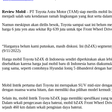
Review Mobil
– PT Toyota Astra Motor (TAM) siap merilis mobil lis
menjadi salah satu kendaraan ramah lingkungan yang ikut serta dala
Namun meskipun akan dirilis besok, Toyota sampai saat ini belum memb
harga 6 juta yen atau sekitar Rp 639 juta untuk tipe Front Wheel Dr
“Harganya belum kami putuskan, masih diskusi. Ini (bZ4X) segmen
(9/11/2022).
Harga mobil Toyota bZ4X di Indonesia sendiri diperkirakan akan lebi
disebabkan karena harga jual mobil baru di Indonesia harus diakum
yang sama, seperti contohnya Hyundai Ioniq 5 dibanderol dengan harg
Mobil listrik pertama dari Toyota ini merupakan SUV mid-size dengan 
dengan nuansa warna hitam, dan memiliki dua pilihan model kemudi y
Selain itu, mobil listrik Toyota bZ4X juga memiliki spesifikasi yang
Dalam sekali pengecasan daya baterai, mobil bZ4X Front Wheel Dr
sejauh 460 km dalam sekali pengisian daya baterai.