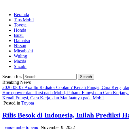
Beranda
Tips Mobil
Toyota
Honda
Isuzu
Daihatsu
ok
Nissan
Mitsubishi
Wuling
Mazda
Suzuki
App
Search for:
Breaking News
2026-08-07
Apa Itu Radiator Coolant? Kenali Fungsi, Cara Kerja, d
Horsepower dan Torsi pada Mobil, Pahami Fungsi dan Cara Kerjany
Kenali Fungsi, Cara Kerja, dan Manfaatnya pada Mobil
Posted in
Toyota
Rilis Besok di Indonesia, Inilah Prediksi
pangeranbertopeng
November 9, 2022