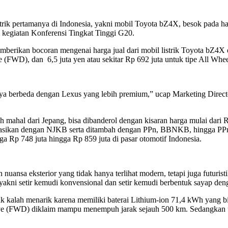
trik pertamanya di Indonesia, yakni mobil Toyota bZ4X, besok pada har
m kegiatan Konferensi Tingkat Tinggi G20.
erikan bocoran mengenai harga jual dari mobil listrik Toyota bZ4X di 
ive (FWD), dan 6,5 juta yen atau sekitar Rp 692 juta untuk tipe All Wh
nya berbeda dengan Lexus yang lebih premium,” ucap Marketing Dire
h mahal dari Jepang, bisa dibanderol dengan kisaran harga mulai dari 
ulasikan dengan NJKB serta ditambah dengan PPn, BBNKB, hingga PPnBM
a Rp 748 juta hingga Rp 859 juta di pasar otomotif Indonesia.
nuansa eksterior yang tidak hanya terlihat modern, tetapi juga futurist
akni setir kemudi konvensional dan setir kemudi berbentuk sayap deng
 tak kalah menarik karena memiliki baterai Lithium-ion 71,4 kWh yang 
ive (FWD) diklaim mampu menempuh jarak sejauh 500 km. Sedangkan 