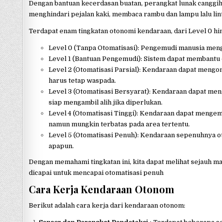
Dengan bantuan kecerdasan buatan, perangkat lunak canggih,
menghindari pejalan kaki, membaca rambu dan lampu lalu lin
Terdapat enam tingkatan otonomi kendaraan, dari Level 0 hin
Level 0 (Tanpa Otomatisasi): Pengemudi manusia men
Level 1 (Bantuan Pengemudi): Sistem dapat membantu da
Level 2 (Otomatisasi Parsial): Kendaraan dapat meng
harus tetap waspada.​
Level 3 (Otomatisasi Bersyarat): Kendaraan dapat me
siap mengambil alih jika diperlukan.
Level 4 (Otomatisasi Tinggi): Kendaraan dapat mengemu
namun mungkin terbatas pada area tertentu.​
Level 5 (Otomatisasi Penuh): Kendaraan sepenuhnya 
apapun.​
Dengan memahami tingkatan ini, kita dapat melihat sejauh m
dicapai untuk mencapai otomatisasi penuh
Cara Kerja Kendaraan Otonom
Berikut adalah cara kerja dari kendaraan otonom: