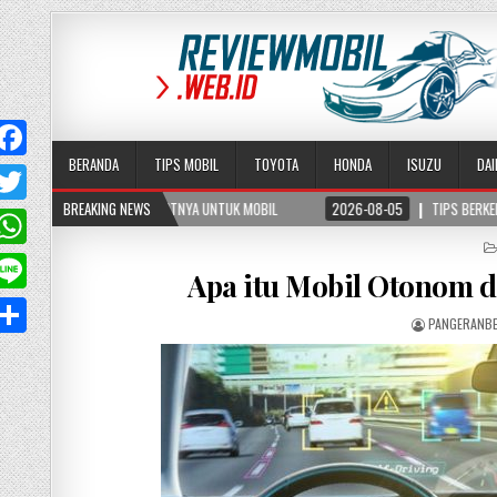
BERANDA
TIPS MOBIL
TOYOTA
HONDA
ISUZU
DA
MANFAATNYA UNTUK MOBIL
BREAKING NEWS
2026-08-05
TIPS BERKENDARA AMAN DI JALAN BER
T
w
W
Apa itu Mobil Otonom 
PANGERANB
A
p