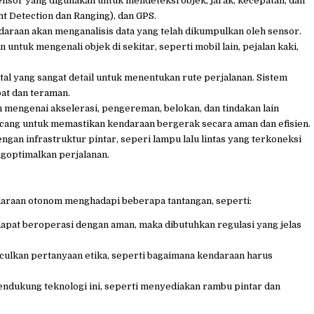
nsor yang digunakan untuk mendeteksi objek, jarak, kecepatan, dan
ght Detection dan Ranging), dan GPS.
araan akan menganalisis data yang telah dikumpulkan oleh sensor.
tuk mengenali objek di sekitar, seperti mobil lain, pejalan kaki,
l yang sangat detail untuk menentukan rute perjalanan. Sistem
at dan teraman.
mengenai akselerasi, pengereman, belokan, dan tindakan lain
ancang untuk memastikan kendaraan bergerak secara aman dan efisien.
an infrastruktur pintar, seperi lampu lalu lintas yang terkoneksi
ngoptimalkan perjalanan.
raan otonom menghadapi beberapa tantangan, seperti:
apat beroperasi dengan aman, maka dibutuhkan regulasi yang jelas
culkan pertanyaan etika, seperti bagaimana kendaraan harus
 mendukung teknologi ini, seperti menyediakan rambu pintar dan