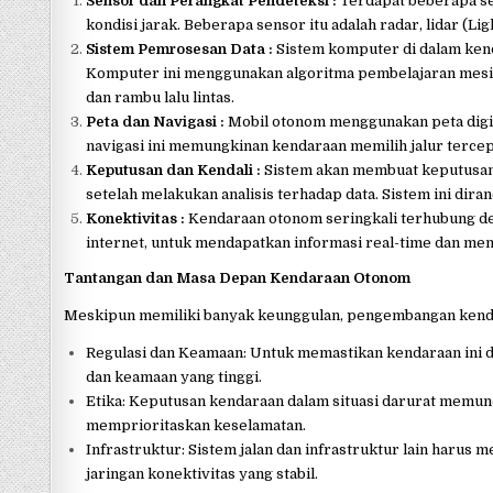
Sensor dan Perangkat Pendeteksi :
Terdapat beberapa se
kondisi jarak. Beberapa sensor itu adalah radar, lidar (Li
Sistem Pemrosesan Data :
Sistem komputer di dalam kend
Komputer ini menggunakan algoritma pembelajaran mesin un
dan rambu lalu lintas.
Peta dan Navigasi :
Mobil otonom menggunakan peta digita
navigasi ini memungkinan kendaraan memilih jalur tercep
Keputusan dan Kendali :
Sistem akan membuat keputusan 
setelah melakukan analisis terhadap data. Sistem ini dir
Konektivitas :
Kendaraan otonom seringkali terhubung deng
internet, untuk mendapatkan informasi real-time dan me
Tantangan dan Masa Depan Kendaraan Otonom
Meskipun memiliki banyak keunggulan, pengembangan kenda
Regulasi dan Keamaan: Untuk memastikan kendaraan ini d
dan keamaan yang tinggi.
Etika: Keputusan kendaraan dalam situasi darurat memun
memprioritaskan keselamatan.
Infrastruktur: Sistem jalan dan infrastruktur lain harus
jaringan konektivitas yang stabil.