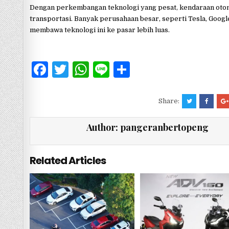
Dengan perkembangan teknologi yang pesat, kendaraan oton
transportasi. Banyak perusahaan besar, seperti Tesla, Googl
membawa teknologi ini ke pasar lebih luas.
F
T
W
Li
S
a
w
h
n
h
c
it
at
e
ar
Share:
e
te
s
e
Author:
pangeranbertopeng
b
r
A
o
p
Related Articles
o
p
k