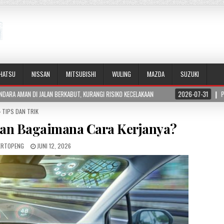
IHATSU
NISSAN
MITSUBISHI
WULING
MAZDA
SUZUKI
KABUT, KURANGI RISIKO KECELAKAAN
2026-07-31
PERBEDAAN HORSEPOWER DA
POSTED
TIPS DAN TRIK
IN
dan Bagaimana Cara Kerjanya?
ERTOPENG
JUNI 12, 2026