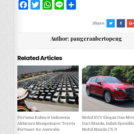
F
T
W
Li
S
a
w
h
n
h
c
it
at
e
ar
Share:
e
te
s
e
Author:
pangeranbertopeng
b
r
A
o
p
Related Articles
o
p
k
Pertama Kalinya! Indonesia
Mobil SUV Elegan Dan Me
Akhirnya Mengekspor Toyota
Dari Mazda, Inilah Spesifik
Fortuner Ke Australia
Mobil Mazda CX-9