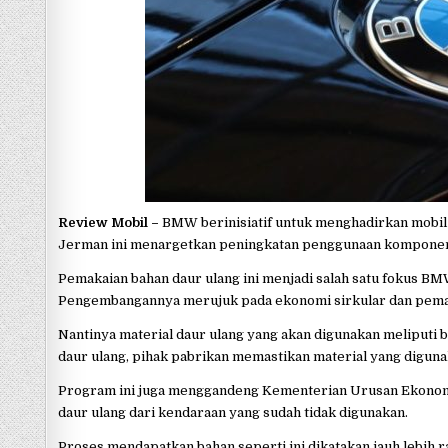
p
Review Mobil –
BMW berinisiatif untuk menghadirkan mobil 
Jerman ini menargetkan peningkatan penggunaan komponen 
Pemakaian bahan daur ulang ini menjadi salah satu fokus BMW
Pengembangannya merujuk pada ekonomi sirkular dan pemakai
Nantinya material daur ulang yang akan digunakan meliputi 
daur ulang, pihak pabrikan memastikan material yang diguna
Program ini juga menggandeng Kementerian Urusan Ekonomi 
daur ulang dari kendaraan yang sudah tidak digunakan.
Proses mendapatkan bahan seperti ini dikatakan jauh lebih 