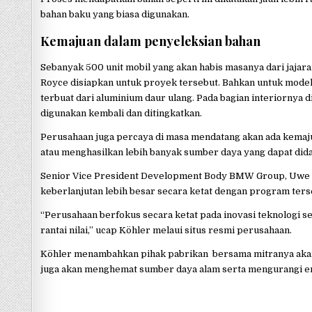
bahan baku yang biasa digunakan.
Kemajuan dalam penyeleksian bahan
Sebanyak 500 unit mobil yang akan habis masanya dari jaja
Royce disiapkan untuk proyek tersebut. Bahkan untuk mode
terbuat dari aluminium daur ulang. Pada bagian interiornya
digunakan kembali dan ditingkatkan.
Perusahaan juga percaya di masa mendatang akan ada kemaj
atau menghasilkan lebih banyak sumber daya yang dapat dida
Senior Vice President Development Body BMW Group, Uwe 
keberlanjutan lebih besar secara ketat dengan program ters
“Perusahaan berfokus secara ketat pada inovasi teknologi s
rantai nilai,” ucap Köhler melaui situs resmi perusahaan.
Köhler menambahkan pihak pabrikan bersama mitranya akan
juga akan menghemat sumber daya alam serta mengurangi em