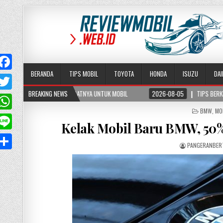
BERANDA
TIPS MOBIL
TOYOTA
HONDA
ISUZU
DA
MANFAATNYA UNTUK MOBIL
BREAKING NEWS
2026-08-05
TIPS BERKENDARA AMAN DI JALAN BER
T
POSTED
BMW
,
MO
w
W
IN
Kelak Mobil Baru BMW, 50% 
PANGERANBER
A
p