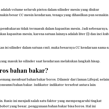
dalah volume seluruh piston dalam silinder mesin yang diukur
makin besar CC mesin kendaraan, tenaga yang dihasilkan pun semakin
g pembakaran tidak termasuk dalam kapasitas mesin. Jadi sebenarnya, 
n kapasitas mesin, karena satuan lainnya adalah liter (l) dan inci kub
an isi silinder dalam satuan cm3, maka besarnya CC kendaraan sama s
 yang masuk ke silinder saat kendaraan melakukan langkah hisap.
oros bahan bakar?
mang membuat bahan bakar boros. Dilansir dari laman Lifepal, selain
konsumsi bahan bakar. Indikator-indikator tersebut antara lain:
n. Rasio ini menjadi salah satu faktor yang mempengaruhi tingkat
bobot yang besar, penggunaan bahan bakar bisa boros. Hal ini