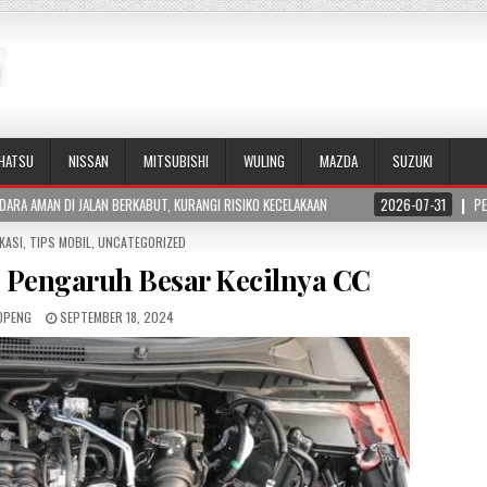
IHATSU
NISSAN
MITSUBISHI
WULING
MAZDA
SUZUKI
BUT, KURANGI RISIKO KECELAKAAN
2026-07-31
PERBEDAAN HORSEPOWER DAN
KASI
,
TIPS MOBIL
,
UNCATEGORIZED
Pengaruh Besar Kecilnya CC
OPENG
SEPTEMBER 18, 2024