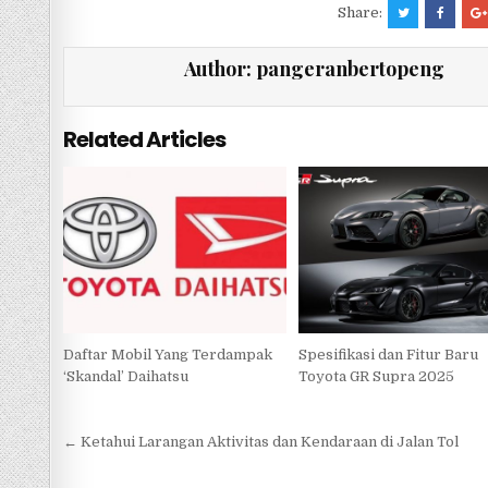
c
it
at
e
ar
Share:
e
te
s
e
Author:
pangeranbertopeng
b
r
A
o
p
Related Articles
o
p
k
Daftar Mobil Yang Terdampak
Spesifikasi dan Fitur Baru
‘Skandal’ Daihatsu
Toyota GR Supra 2025
Navigasi
← Ketahui Larangan Aktivitas dan Kendaraan di Jalan Tol
pos