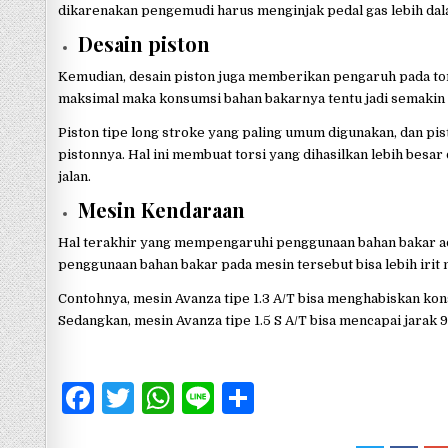
dikarenakan pengemudi harus menginjak pedal gas lebih dal
Desain piston
Kemudian, desain piston juga memberikan pengaruh pada tor
maksimal maka konsumsi bahan bakarnya tentu jadi semakin i
Piston tipe long stroke yang paling umum digunakan, dan pis
pistonnya. Hal ini membuat torsi yang dihasilkan lebih besa
jalan.
Mesin Kendaraan
Hal terakhir yang mempengaruhi penggunaan bahan bakar ada
penggunaan bahan bakar pada mesin tersebut bisa lebih irit
Contohnya, mesin Avanza tipe 1.3 A/T bisa menghabiskan kons
Sedangkan, mesin Avanza tipe 1.5 S A/T bisa mencapai jarak 9
F
T
W
Li
S
a
w
h
n
h