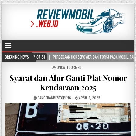
026-07-31
BREAKING NEWS
PERBEDAAN HORSEPOWER DAN TORSI PADA MOBIL, PAHAMI FUNGSI DAN CA
POSTED
UNCATEGORIZED
IN
Syarat dan Alur Ganti Plat Nomor
Kendaraan 2025
PANGERANBERTOPENG
APRIL 9, 2025