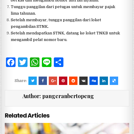
berkas dan mengambil nomor antrian layanan.
Tunggu panggilan dari petugas untuk membayar pajak
lima tahunan.
Setelah membayar, tunggu panggilan dari loket
pengambilan STNK.
Setelah mendapatkan STNK, datang ke loket TNKB untuk
mengambil pelat nomor baru.
F
T
W
Li
S
a
w
h
n
h
c
it
at
e
ar
Share:
e
te
s
e
Author:
pangeranbertopeng
b
r
A
o
p
Related Articles
o
p
k