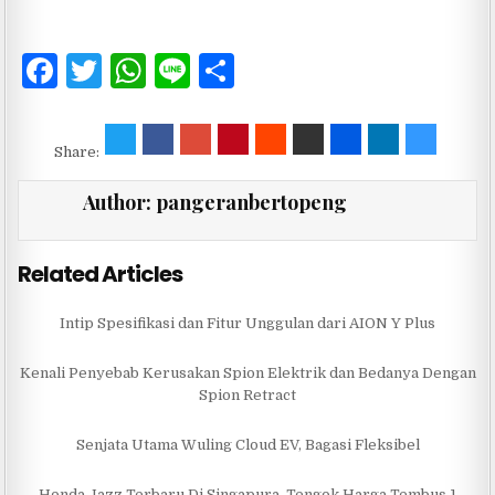
F
T
W
Li
S
a
w
h
n
h
c
it
at
e
ar
Share:
e
te
s
e
Author:
pangeranbertopeng
b
r
A
o
p
Related Articles
o
p
k
Intip Spesifikasi dan Fitur Unggulan dari AION Y Plus
Kenali Penyebab Kerusakan Spion Elektrik dan Bedanya Dengan
Spion Retract
Senjata Utama Wuling Cloud EV, Bagasi Fleksibel
Honda Jazz Terbaru Di Singapura, Tengok Harga Tembus 1