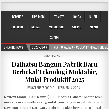
BERANDA
TIPS MOBIL
TOYOTA
HONDA
ISUZU
DAIHATSU
NISSAN
MITSUBISHI
WULING
MAZDA
SUZUKI
BREAKING NEWS
2026-08-07
APA ITU RADIATOR COOLANT? KENALI FUNGSI,
P
UNCATEGORIZED
O
Daihatsu Bangun Pabrik Baru
S
T
Berbekal Teknologi Muktahir,
E
D
Mulai Produktif 2025
I
N
PANGERANBERTOPENG
FEBRUARI 3, 2023
Review Mobil –
Hari Kamis (2/2) PT Astra Daihatsu Motor telah
melakukan groundbreaking untuk pembangunan pabrik baru di
Kawasan Industri Karawang. Pabrik itu akan berstatus sebagai