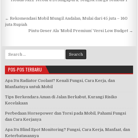
← Rekomendasi Mobil Mungil Andalan, Mulai dari 45 juta – 160
N
juta Rupiah
a
Pintu Geser Ala ‘Mobil Premium’ Versi Low Budget →
v
i
S
g
e
a
a
POS-POS TERBARU
r
s
c
Apa Itu Radiator Coolant? Kenali Fungsi, Cara Kerja, dan
i
h
Manfaatnya untuk Mobil
f
p
o
Tips Berkendara Aman di Jalan Berkabut, Kurangi Risiko
o
r
Kecelakaan
s
:
Perbedaan Horsepower dan Torsi pada Mobil, Pahami Fungsi
dan Cara Kerjanya
Apa Itu Blind Spot Monitoring? Fungsi, Cara Kerja, Manfaat, dan
Keterbatasannya