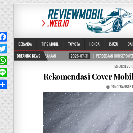
BERANDA
TIPS MOBIL
TOYOTA
HONDA
ISUZU
DA
O KECELAKAAN
BREAKING NEWS
2026-07-31
PERBEDAAN HORSEPOWER DAN TORSI PADA MOBIL,
T
POSTED
AKSESOR
w
W
IN
Rekomendasi Cover Mobil
PANGERANBER
A
p