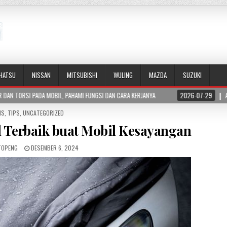
IHATSU
NISSAN
MITSUBISHI
WULING
MAZDA
SUZUKI
 PAHAMI FUNGSI DAN CARA KERJANYA
2026-07-29
APA ITU BLIND SPOT MON
IS
,
TIPS
,
UNCATEGORIZED
 Terbaik buat Mobil Kesayangan
TOPENG
DESEMBER 6, 2024