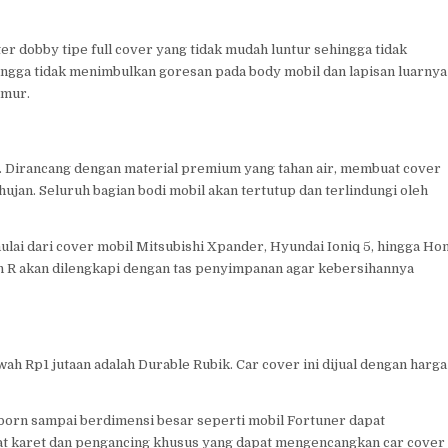
r dobby tipe full cover yang tidak mudah luntur sehingga tidak
ingga tidak menimbulkan goresan pada body mobil dan lapisan luarnya
amur.
gi. Dirancang dengan material premium yang tahan air, membuat cover
ujan. Seluruh bagian bodi mobil akan tertutup dan terlindungi oleh
ulai dari cover mobil Mitsubishi Xpander, Hyundai Ioniq 5, hingga Ho
on R akan dilengkapi dengan tas penyimpanan agar kebersihannya
h Rp1 jutaan adalah Durable Rubik. Car cover ini dijual dengan harga
eborn sampai berdimensi besar seperti mobil Fortuner dapat
pat karet dan pengancing khusus yang dapat mengencangkan car cover