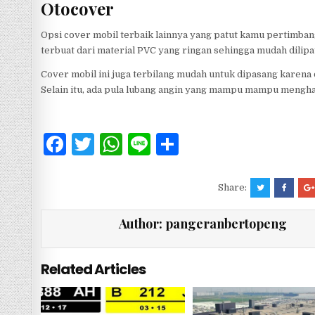
Otocover
Opsi cover mobil terbaik lainnya yang patut kamu pertimba
terbuat dari material PVC yang ringan sehingga mudah dilipat
Cover mobil ini juga terbilang mudah untuk dipasang karena d
Selain itu, ada pula lubang angin yang mampu mampu mengha
F
T
W
Li
S
a
w
h
n
h
c
it
at
e
ar
Share:
e
te
s
e
Author:
pangeranbertopeng
b
r
A
o
p
Related Articles
o
p
k