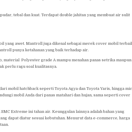
udar, tebal dan kuat. Terdapat double jahitan yang membuat air sulit
bil yang awet. Mantroll juga dikenal sebagai merek cover mobil terbai
antroll punya ketahanan yang baik terhadap air.
Sebab, material Polyester grade A mampu menahan panas setrika maupun
k perlu ragu soal kualitasnya.
ri mobil hatchback seperti Toyota Agya dan Toyota Yaris, hingga mi
elindungi mobil Anda dari panas matahari dan hujan, sama seperti cover
SMC Extreme ini tahan air. Keunggulan lainnya adalah bahan yang
 yang dapat diatur sesuai kebutuhan. Menurut data e-commerce, harga
taan.