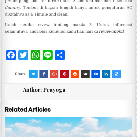
penumpang, dan itu terdiri atas 2 kisi-kisi asli dan 1 kisi-kisi
dummy.
Tombol di bagian tengah hanya untuk pengaturan AC
digitalnya saja, simple and clean.
Itulah sedikit rivew tentang mazda 3. Untuk informasi
selanjutnya, anda bisa kunjungi kami tiap hari di
reviewmobil
.
F
T
W
Li
S
a
w
h
n
h
c
it
at
e
ar
Share:
e
te
s
e
Author:
Prayoga
b
r
A
o
p
Related Articles
o
p
k